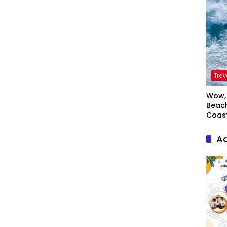
Trav
Wow, 
Beach
Coas
Ad