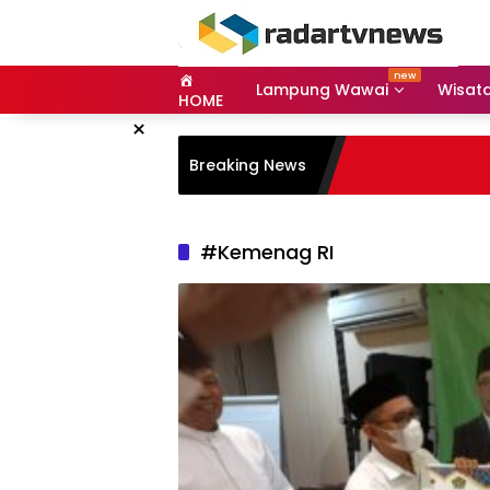
Skip
to
content
Lampung Wawai
Wisat
HOME
×
Breaking News
#Kemenag RI