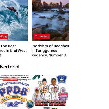
elling
Travelling
The Best
Exoticism of Beaches
es in Krui West
in Tanggamus
t
Regency, Number 3
Resembling Nature
Paintings
vertorial