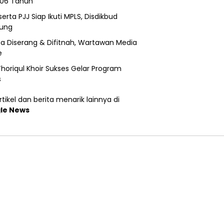
206 Tahun
erta PJJ Siap Ikuti MPLS, Disdikbud
ung
a Diserang & Difitnah, Wartawan Media
e
horiqul Khoir Sukses Gelar Program
s
tikel dan berita menarik lainnya di
le News