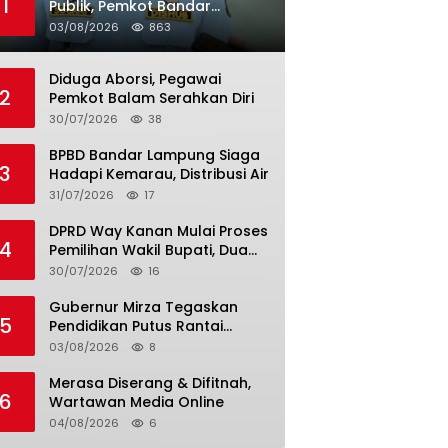
1
Publik, Pemkot Bandar
Lampung Uji Coba Bus Umum
03/08/2026
863
Diduga Aborsi, Pegawai
2
Pemkot Balam Serahkan Diri
30/07/2026
38
BPBD Bandar Lampung Siaga
3
Hadapi Kemarau, Distribusi Air
31/07/2026
17
DPRD Way Kanan Mulai Proses
4
Pemilihan Wakil Bupati, Dua
Nama Resmi Bersaing
30/07/2026
16
Gubernur Mirza Tegaskan
5
Pendidikan Putus Rantai
Kemiskinan
03/08/2026
8
Merasa Diserang & Difitnah,
6
Wartawan Media Online
04/08/2026
6