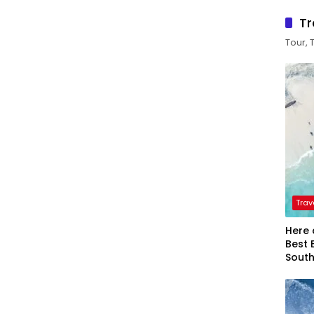
Tr
Tour, 
Trav
Here 
Best 
Sout