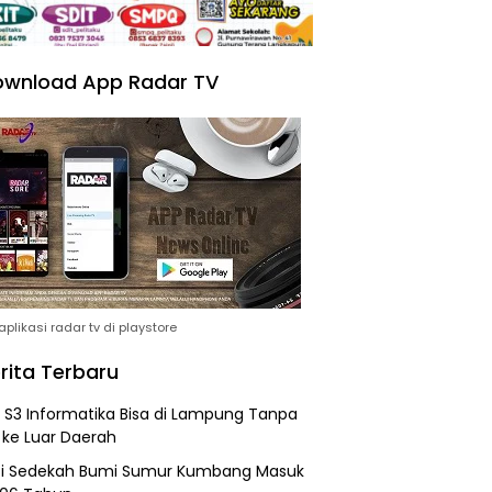
wnload App Radar TV
plikasi radar tv di playstore
rita Terbaru
h S3 Informatika Bisa di Lampung Tanpa
 ke Luar Daerah
si Sedekah Bumi Sumur Kumbang Masuk