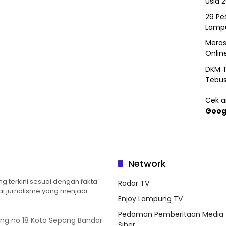
Usia 
29 Pes
Lamp
Meras
Onlin
DKM T
Tebu
Cek ar
Goog
Network
 terkini sesuai dengan fakta
Radar TV
ilai jurnalisme yang menjadi
Enjoy Lampung TV
Pedoman Pemberitaan Media
ung no 18 Kota Sepang Bandar
Siber