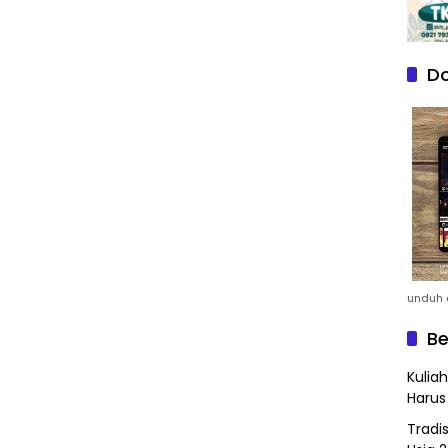
Do
unduh a
Be
Kulia
Harus
Tradi