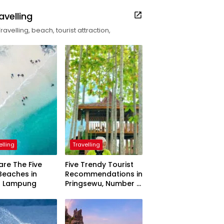
avelling
Travelling, beach, tourist attraction,
elling
Travelling
are The Five
Five Trendy Tourist
Beaches in
Recommendations in
h Lampung
Pringsewu, Number 3
Inaugurated by the
President