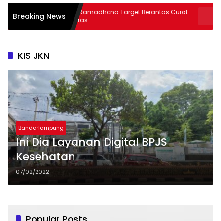
AKBP Ramadhona Target Berantas Curat
Warga Har
Breaking News
& Curas
Thoriqul Kh
KIS JKN
Bandarlampung
Ini Dia Layanan Digital BPJS
Kesehatan
07/02/2022
Popular Posts