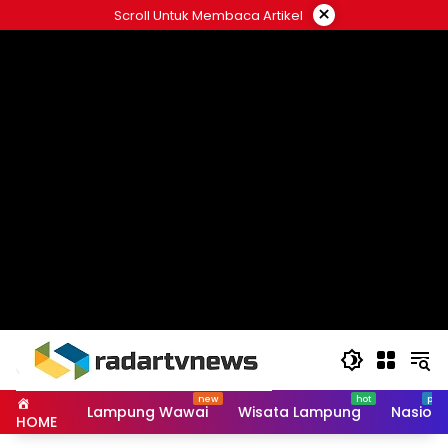
Skip
×
Scroll Untuk Membaca Artikel
to
content
Lampung Wawai
Wisata Lampung
Nasiona
HOME