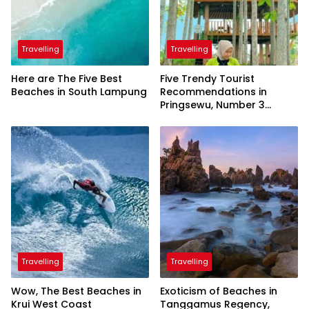
Travelling
Travelling
Here are The Five Best
Five Trendy Tourist
Beaches in South Lampung
Recommendations in
Pringsewu, Number 3
Inaugurated by the
President
Travelling
Travelling
Wow, The Best Beaches in
Exoticism of Beaches in
Krui West Coast
Tanggamus Regency,