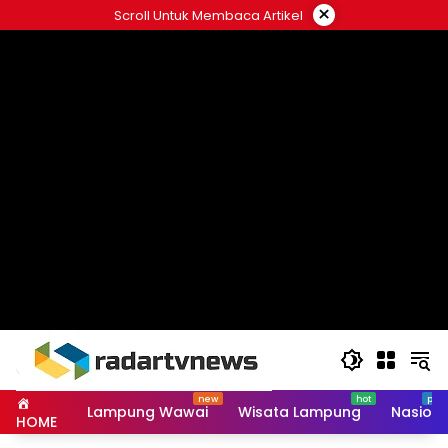
Skip
×
Scroll Untuk Membaca Artikel
to
content
Lampung Wawai
Wisata Lampung
Nasiona
HOME