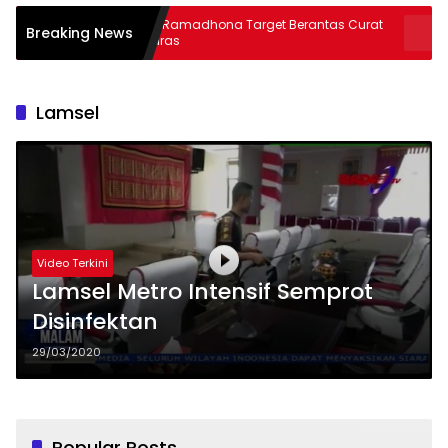
AKBP Ramadhona Target Berantas Curat
Warga Har
Breaking News
& Curas
Thoriqul Kh
Lamsel
Video Terkini
Lamsel Metro Intensif Semprot
Disinfektan
29/03/2020
Popular Posts