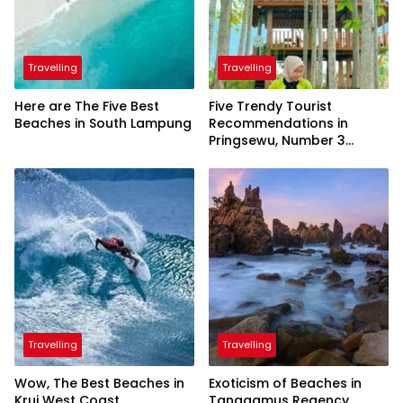
Travelling
Travelling
Here are The Five Best
Five Trendy Tourist
Beaches in South Lampung
Recommendations in
Pringsewu, Number 3
Inaugurated by the
President
Travelling
Travelling
Wow, The Best Beaches in
Exoticism of Beaches in
Krui West Coast
Tanggamus Regency,