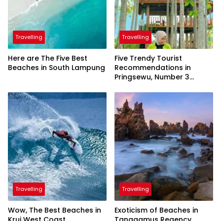
Travelling
Travelling
Here are The Five Best
Five Trendy Tourist
Beaches in South Lampung
Recommendations in
Pringsewu, Number 3
Inaugurated by the
President
Travelling
Travelling
Wow, The Best Beaches in
Exoticism of Beaches in
Krui West Coast
Tanggamus Regency,