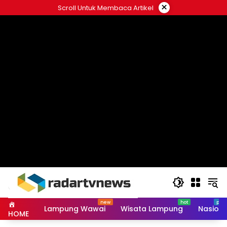
Skip
×
Scroll Untuk Membaca Artikel
to
content
Lampung Wawai
Wisata Lampung
Nasiona
HOME