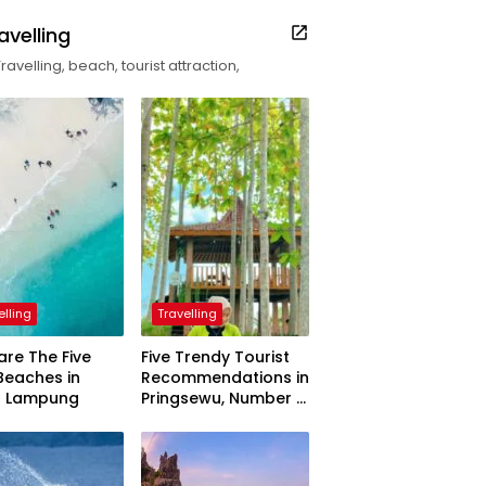
avelling
Travelling, beach, tourist attraction,
elling
Travelling
are The Five
Five Trendy Tourist
Beaches in
Recommendations in
h Lampung
Pringsewu, Number 3
Inaugurated by the
President