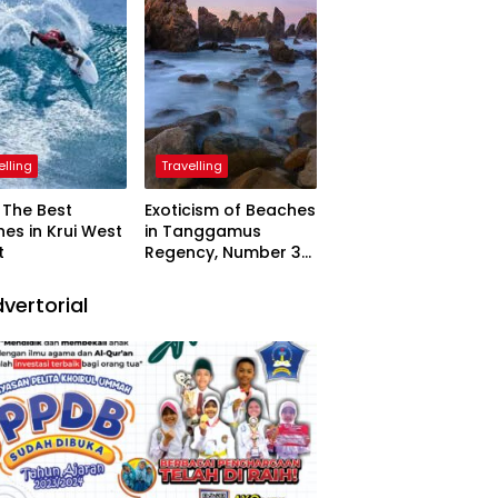
elling
Travelling
The Best
Exoticism of Beaches
es in Krui West
in Tanggamus
t
Regency, Number 3
Resembling Nature
Paintings
vertorial