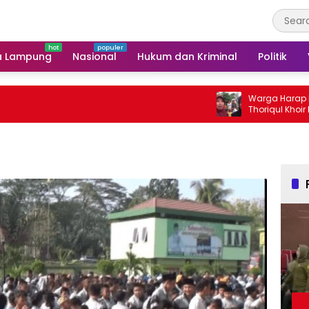
a Lampung
Nasional
Hukum dan Kriminal
Politik
Warga Harap Program So
Thoriqul Khoir Berlanjut