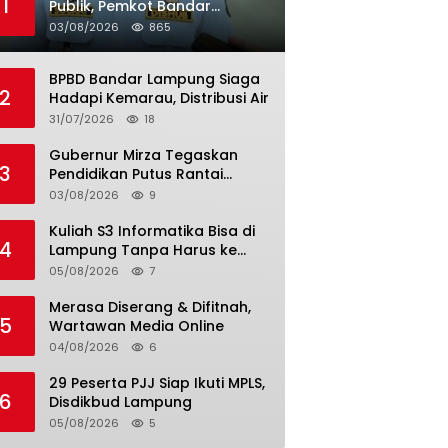
1
Publik, Pemkot Bandar
Lampung Uji Coba Bus Umum
03/08/2026
865
BPBD Bandar Lampung Siaga
2
Hadapi Kemarau, Distribusi Air
31/07/2026
18
Gubernur Mirza Tegaskan
3
Pendidikan Putus Rantai
Kemiskinan
03/08/2026
9
Kuliah S3 Informatika Bisa di
4
Lampung Tanpa Harus ke
Luar Daerah
05/08/2026
7
Merasa Diserang & Difitnah,
5
Wartawan Media Online
04/08/2026
6
29 Peserta PJJ Siap Ikuti MPLS,
6
Disdikbud Lampung
05/08/2026
5