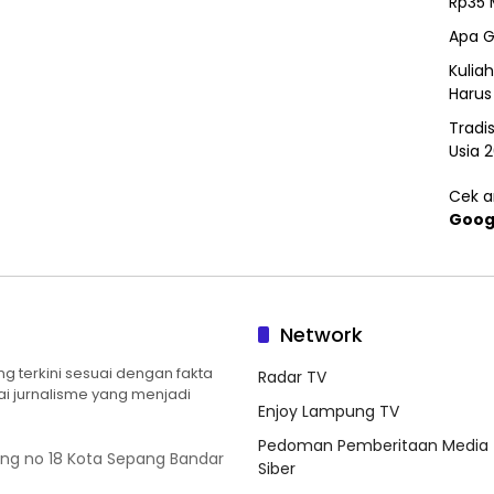
Rp35 
Apa G
Kulia
Harus
Tradi
Usia 
Cek ar
Goog
Network
 terkini sesuai dengan fakta
Radar TV
ilai jurnalisme yang menjadi
Enjoy Lampung TV
Pedoman Pemberitaan Media
ung no 18 Kota Sepang Bandar
Siber