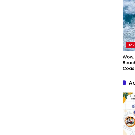
Trav
Wow, 
Beach
Coas
Ad