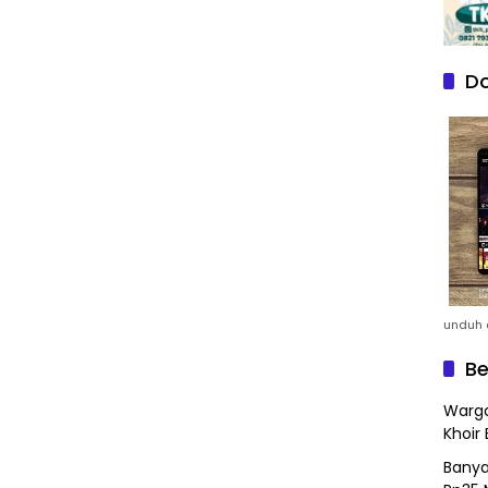
Do
unduh a
Be
Warga
Khoir 
Banya