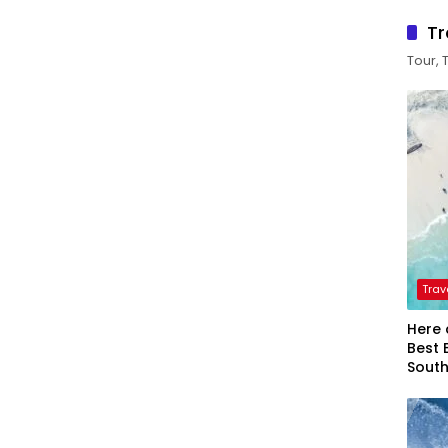
Tr
Tour, 
Trav
Here 
Best 
Sout