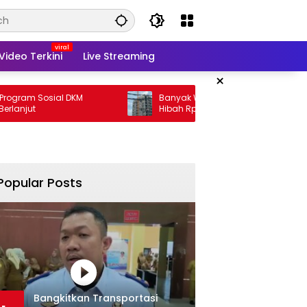
Video Terkini
Live Streaming
×
sial DKM
Banyak Warga Susah, Pemprov Malah
Hibah Rp35 M
Popular Posts
Bangkitkan Transportasi