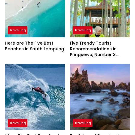
Travelling
Travelling
Here are The Five Best
Five Trendy Tourist
Beaches in South Lampung
Recommendations in
Pringsewu, Number 3
Inaugurated by the
President
Travelling
Travelling