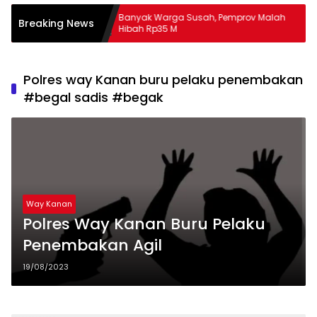
Banyak Warga Susah, Pemprov Malah
Kul
Breaking News
Hibah Rp35 M
Tan
Polres way Kanan buru pelaku penembakan
#begal sadis #begak
Way Kanan
Polres Way Kanan Buru Pelaku
Penembakan Agil
19/08/2023