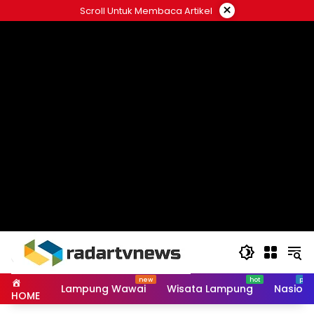
Skip
×
Scroll Untuk Membaca Artikel
to
content
Lampung Wawai
Wisata Lampung
Nasiona
HOME