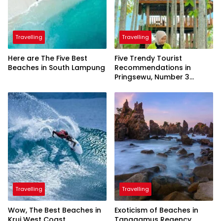
Travelling
Travelling
Here are The Five Best
Five Trendy Tourist
Beaches in South Lampung
Recommendations in
Pringsewu, Number 3
Inaugurated by the
President
Travelling
Travelling
Wow, The Best Beaches in
Exoticism of Beaches in
Krui West Coast
Tanggamus Regency,