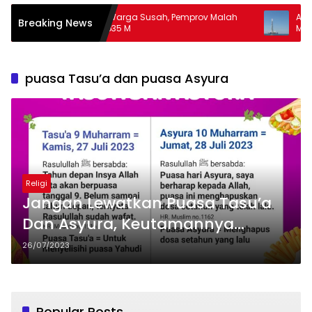
Banyak Warga Susah, Pemprov Malah
Apa Guna Puny
Breaking News
Hibah Rp35 M
Masalah
puasa Tasu’a dan puasa Asyura
Religi
Jangan Lewatkan Puasa Tasu’a
Dan Asyura, Keutamannya
Sungguh Luar Biasa
26/07/2023
Popular Posts