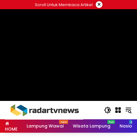
Skip
×
Scroll Untuk Membaca Artikel
to
content
Lampung Wawai
Wisata Lampung
Nasiona
HOME