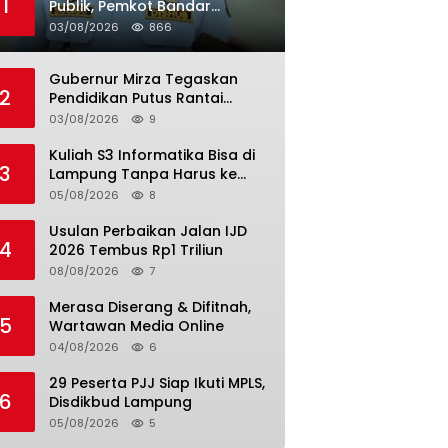
1
Publik, Pemkot Bandar
Lampung Uji Coba Bus Umum
03/08/2026
866
Gubernur Mirza Tegaskan
2
Pendidikan Putus Rantai
Kemiskinan
03/08/2026
9
Kuliah S3 Informatika Bisa di
3
Lampung Tanpa Harus ke
Luar Daerah
05/08/2026
8
Usulan Perbaikan Jalan IJD
4
2026 Tembus Rp1 Triliun
08/08/2026
7
Merasa Diserang & Difitnah,
5
Wartawan Media Online
04/08/2026
6
29 Peserta PJJ Siap Ikuti MPLS,
6
Disdikbud Lampung
05/08/2026
5