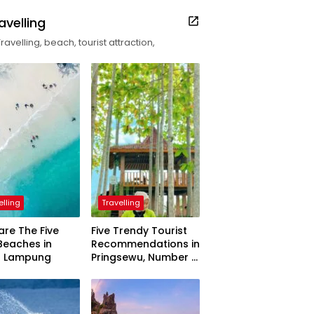
avelling
Travelling, beach, tourist attraction,
elling
Travelling
are The Five
Five Trendy Tourist
Beaches in
Recommendations in
h Lampung
Pringsewu, Number 3
Inaugurated by the
President