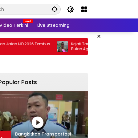
Video Terkini
Live Streaming
×
IJD 2026 Tembus
Kejati Targetkan Berkas Arinal Rampung
Bulan Agustus
Popular Posts
Bangkitkan Transportasi