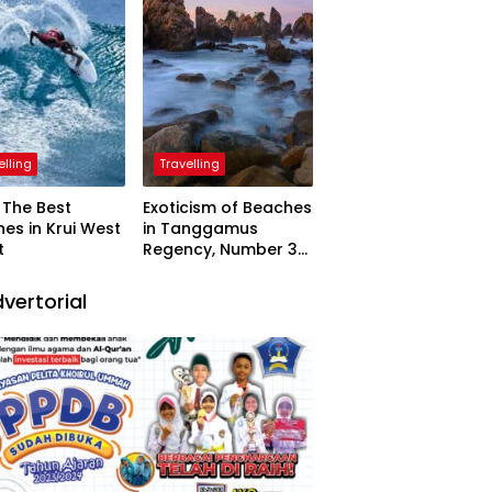
elling
Travelling
The Best
Exoticism of Beaches
es in Krui West
in Tanggamus
t
Regency, Number 3
Resembling Nature
Paintings
vertorial