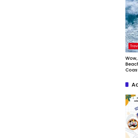
Trav
Wow, 
Beach
Coas
Ad