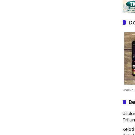
Do
unduh a
Be
Usula
Triliun
Kejat