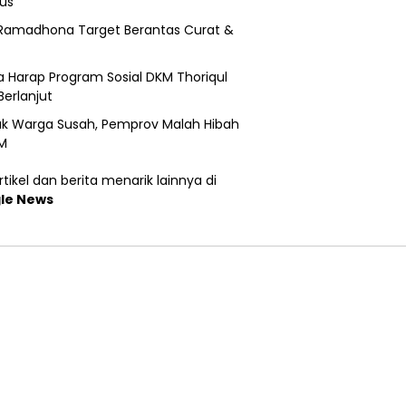
us
Ramadhona Target Berantas Curat &
 Harap Program Sosial DKM Thoriqul
Berlanjut
k Warga Susah, Pemprov Malah Hibah
M
tikel dan berita menarik lainnya di
le News