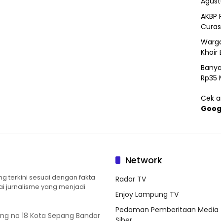
Agust
AKBP 
Curas
Warga
Khoir 
Banya
Rp35 
Cek ar
Goog
Network
 terkini sesuai dengan fakta
Radar TV
ilai jurnalisme yang menjadi
Enjoy Lampung TV
Pedoman Pemberitaan Media
ung no 18 Kota Sepang Bandar
Siber