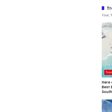
Tr
Tour, 
Trav
Here 
Best 
Sout