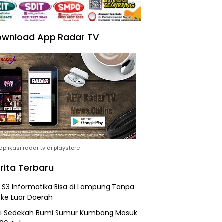
wnload App Radar TV
plikasi radar tv di playstore
rita Terbaru
h S3 Informatika Bisa di Lampung Tanpa
 ke Luar Daerah
si Sedekah Bumi Sumur Kumbang Masuk