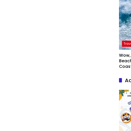
Trav
Wow, 
Beach
Coas
Ad