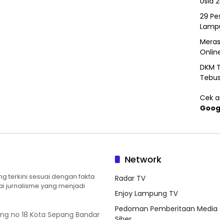
Usia 
29 Pes
Lamp
Meras
Onlin
DKM T
Tebu
Cek ar
Goog
Network
 terkini sesuai dengan fakta
Radar TV
ilai jurnalisme yang menjadi
Enjoy Lampung TV
Pedoman Pemberitaan Media
ung no 18 Kota Sepang Bandar
Siber