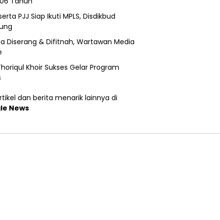
206 Tahun
erta PJJ Siap Ikuti MPLS, Disdikbud
ung
a Diserang & Difitnah, Wartawan Media
e
horiqul Khoir Sukses Gelar Program
s
tikel dan berita menarik lainnya di
le News