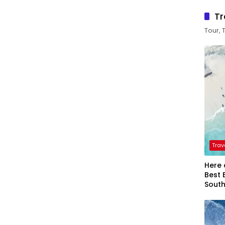
Tr
Tour, 
Trav
Here 
Best 
Sout