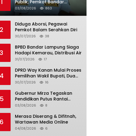
1
Publik, Pemkot Bandar
Lampung Uji Coba Bus Umum
03/08/2026
863
Diduga Aborsi, Pegawai
2
Pemkot Balam Serahkan Diri
30/07/2026
38
BPBD Bandar Lampung Siaga
3
Hadapi Kemarau, Distribusi Air
31/07/2026
17
DPRD Way Kanan Mulai Proses
4
Pemilihan Wakil Bupati, Dua
Nama Resmi Bersaing
30/07/2026
16
Gubernur Mirza Tegaskan
5
Pendidikan Putus Rantai
Kemiskinan
03/08/2026
8
Merasa Diserang & Difitnah,
6
Wartawan Media Online
04/08/2026
6