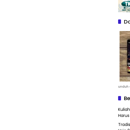
Do
unduh a
Be
Kulia
Harus
Tradi