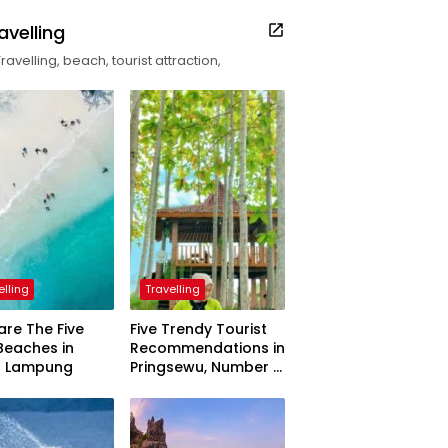
avelling
Travelling, beach, tourist attraction,
elling
Travelling
are The Five
Five Trendy Tourist
Beaches in
Recommendations in
h Lampung
Pringsewu, Number 3
Inaugurated by the
President