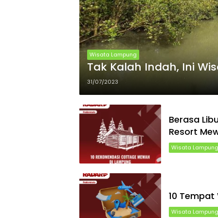
Wisata Lampung
Tak Kalah Indah, Ini Wi
31/07/2023
Berasa Libu
Resort Mew
Wisata Lampun
10 Tempat 
Wisata Lampun