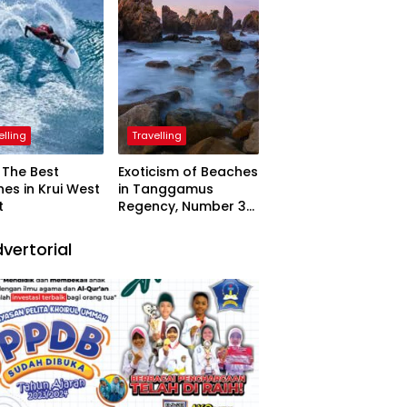
elling
Travelling
The Best
Exoticism of Beaches
es in Krui West
in Tanggamus
t
Regency, Number 3
Resembling Nature
Paintings
vertorial