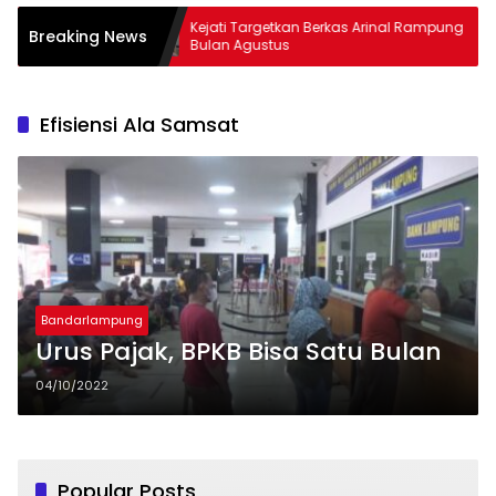
Tembus
Kejati Targetkan Berkas Arinal Rampung
AKB
Breaking News
Bulan Agustus
& C
Efisiensi Ala Samsat
Bandarlampung
Urus Pajak, BPKB Bisa Satu Bulan
04/10/2022
Popular Posts