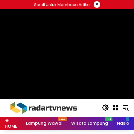
Skip
×
Scroll Untuk Membaca Artikel
to
content
Lampung Wawai
Wisata Lampung
Nasiona
HOME