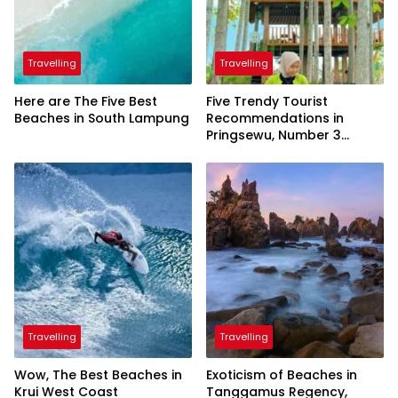
Travelling
Travelling
Here are The Five Best
Five Trendy Tourist
Beaches in South Lampung
Recommendations in
Pringsewu, Number 3
Inaugurated by the
President
Travelling
Travelling
Wow, The Best Beaches in
Exoticism of Beaches in
Krui West Coast
Tanggamus Regency,