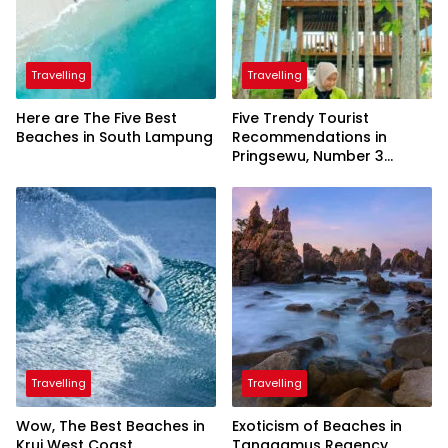
Travelling
Travelling
Here are The Five Best
Five Trendy Tourist
Beaches in South Lampung
Recommendations in
Pringsewu, Number 3
Inaugurated by the
President
Travelling
Travelling
Wow, The Best Beaches in
Exoticism of Beaches in
Krui West Coast
Tanggamus Regency,