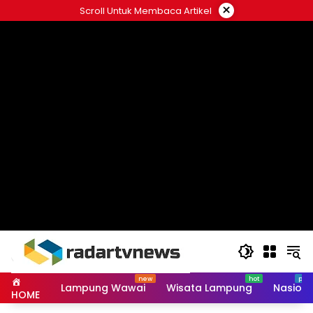
Skip
×
Scroll Untuk Membaca Artikel
to
content
Lampung Wawai
Wisata Lampung
Nasiona
HOME