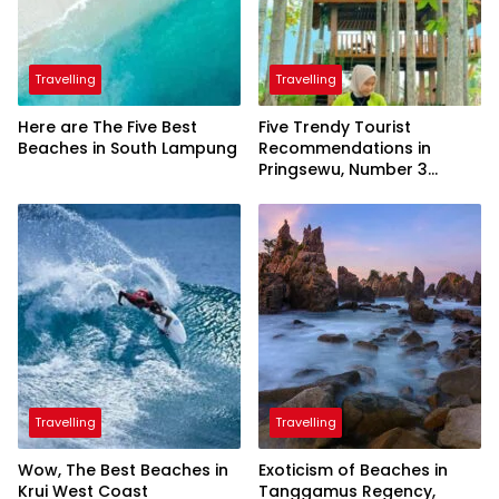
Travelling
Travelling
Here are The Five Best
Five Trendy Tourist
Beaches in South Lampung
Recommendations in
Pringsewu, Number 3
Inaugurated by the
President
Travelling
Travelling
Wow, The Best Beaches in
Exoticism of Beaches in
Krui West Coast
Tanggamus Regency,