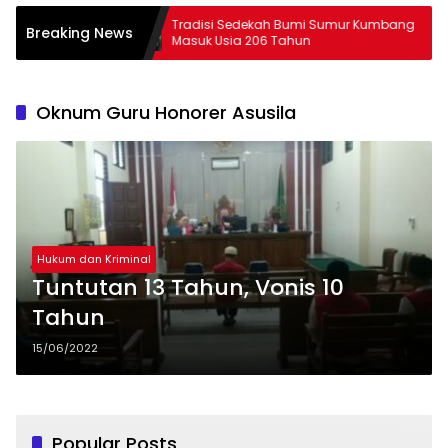
pung
Tradisi Sedekah Bumi Sumur Kumbang
29 Pe
Breaking News
Masuk Usia 206 Tahun
La
Oknum Guru Honorer Asusila
Hukum dan Kriminal
Tuntutan 13 Tahun, Vonis 10
Tahun
15/06/2022
Popular Posts