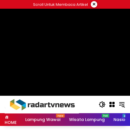
Skip
×
Scroll Untuk Membaca Artikel
to
content
Lampung Wawai
Wisata Lampung
Nasiona
HOME