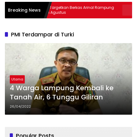
Kejati Targetkan Berkas Arinal Rampung
AKBP Rama
Breaking News
Bulan Agustus
& Curas
PMI Terdampar di Turki
Utama
4 Warga Lampung Kembali ke
Tanah Air, 6 Tunggu Giliran
26/04/2022
Popular Posts