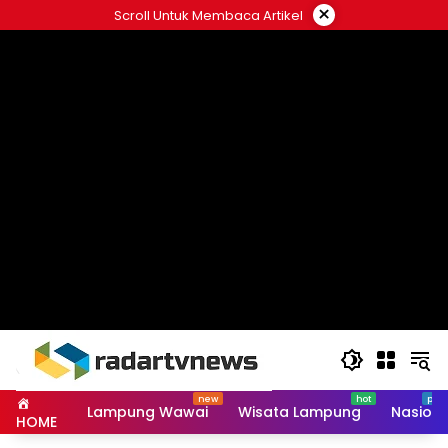
Skip
×
Scroll Untuk Membaca Artikel
to
content
Lampung Wawai
Wisata Lampung
Nasiona
HOME