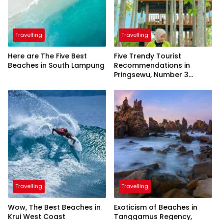
Travelling
Travelling
Here are The Five Best
Five Trendy Tourist
Beaches in South Lampung
Recommendations in
Pringsewu, Number 3
Inaugurated by the
President
Travelling
Travelling
Wow, The Best Beaches in
Exoticism of Beaches in
Krui West Coast
Tanggamus Regency,