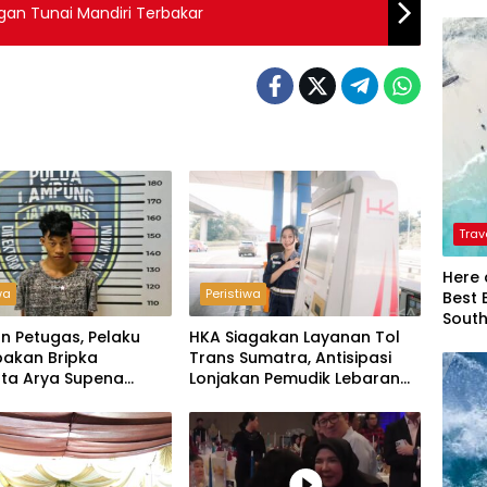
ngan Tunai Mandiri Terbakar
Trav
Here 
wa
Peristiwa
Best 
Sout
n Petugas, Pelaku
HKA Siagakan Layanan Tol
akan Bripka
Trans Sumatra, Antisipasi
ta Arya Supena
Lonjakan Pemudik Lebaran
 Alam’ di Teluk Hantu
2026