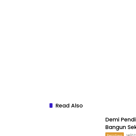
Read Also
Demi Pend
Bangun Se
Peristiwa
14/0