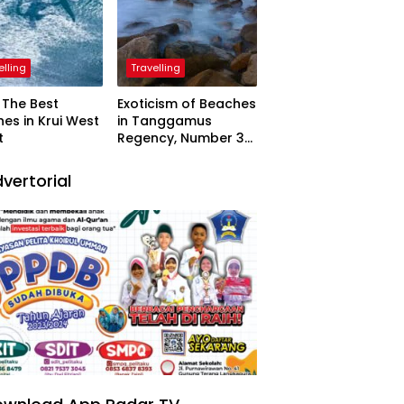
elling
Travelling
The Best
Exoticism of Beaches
es in Krui West
in Tanggamus
t
Regency, Number 3
Resembling Nature
Paintings
vertorial