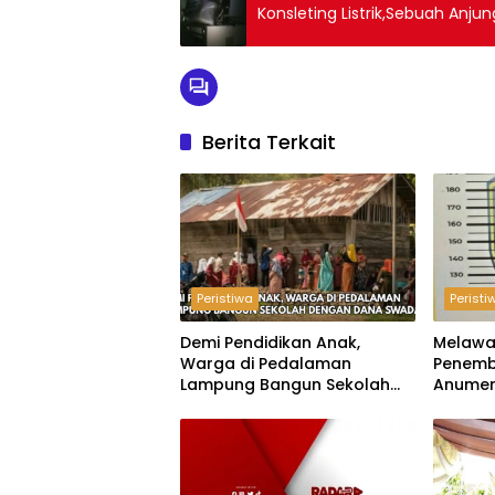
Konsleting Listrik,Sebuah Anju
Berita Terkait
Peristiwa
Peristi
Demi Pendidikan Anak,
Melawa
Warga di Pedalaman
Penemb
Lampung Bangun Sekolah
Anumer
dengan Dana Swadaya
‘Pindah