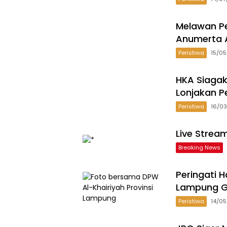
Melawan Pe
Anumerta A
Peristiwa
15/0
HKA Siagak
Lonjakan P
Peristiwa
16/0
Live Strea
Breaking News
Peringati H
Lampung G
Peristiwa
14/0