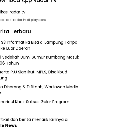
wnload App Radar TV
plikasi radar tv di playstore
rita Terbaru
h S3 Informatika Bisa di Lampung Tanpa
 ke Luar Daerah
si Sedekah Bumi Sumur Kumbang Masuk
206 Tahun
erta PJJ Siap Ikuti MPLS, Disdikbud
ung
a Diserang & Difitnah, Wartawan Media
e
horiqul Khoir Sukses Gelar Program
s
tikel dan berita menarik lainnya di
le News