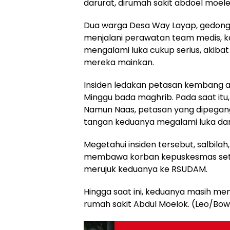
darurat, dirumah sakit abdoel moe
Dua warga Desa Way Layap, gedong 
menjalani perawatan team medis, ka
mengalami luka cukup serius, akiba
mereka mainkan.
Insiden ledakan petasan kembang api
Minggu bada maghrib. Pada saat it
Namun Naas, petasan yang dipegan
tangan keduanya megalami luka dan
Megetahui insiden tersebut, salbila
membawa korban kepuskesmas sete
merujuk keduanya ke RSUDAM.
Hingga saat ini, keduanya masih men
rumah sakit Abdul Moelok. (Leo/Bow