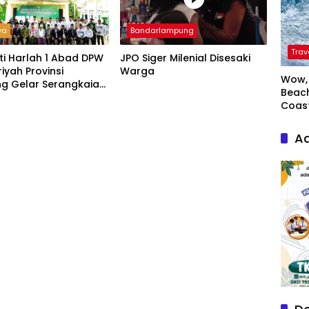
wa
Bandarlampung
Trav
ti Harlah 1 Abad DPW
JPO Siger Milenial Disesaki
riyah Provinsi
Warga
Wow, 
g Gelar Serangkaian
Beach
Coas
Ad