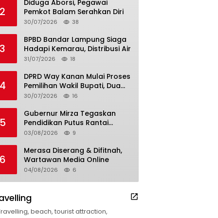
Diduga Aborsi, Pegawai
2
Pemkot Balam Serahkan Diri
30/07/2026
38
BPBD Bandar Lampung Siaga
3
Hadapi Kemarau, Distribusi Air
31/07/2026
18
DPRD Way Kanan Mulai Proses
4
Pemilihan Wakil Bupati, Dua
Nama Resmi Bersaing
30/07/2026
16
Gubernur Mirza Tegaskan
5
Pendidikan Putus Rantai
Kemiskinan
03/08/2026
9
Merasa Diserang & Difitnah,
6
Wartawan Media Online
04/08/2026
6
avelling
Travelling, beach, tourist attraction,