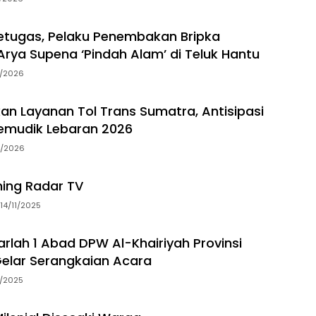
tugas, Pelaku Penembakan Bripka
rya Supena ‘Pindah Alam’ di Teluk Hantu
5/2026
an Layanan Tol Trans Sumatra, Antisipasi
emudik Lebaran 2026
3/2026
ming Radar TV
14/11/2025
arlah 1 Abad DPW Al-Khairiyah Provinsi
elar Serangkaian Acara
5/2025