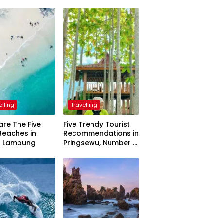
elling
Travelling
are The Five
Five Trendy Tourist
Beaches in
Recommendations in
h Lampung
Pringsewu, Number 3
Inaugurated by the
President