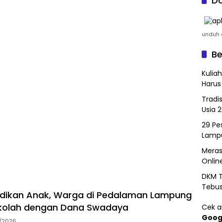
Do
unduh a
Be
Kulia
Harus
Tradi
Usia 
29 Pes
Lamp
Meras
Onlin
DKM T
Tebu
idikan Anak, Warga di Pedalaman Lampung
kolah dengan Dana Swadaya
Cek ar
Goog
7/2026