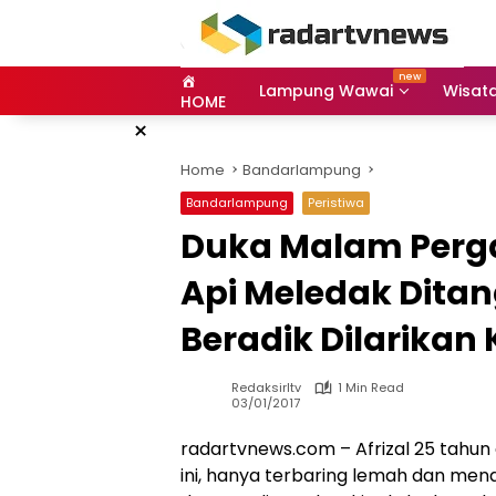
Skip
to
content
Lampung Wawai
Wisat
HOME
×
Home
Bandarlampung
Bandarlampung
Peristiwa
Duka Malam Perg
Api Meledak Dita
Beradik Dilarikan
Redaksirltv
1 Min Read
03/01/2017
radartvnews.com – Afrizal 25 tahu
ini, hanya terbaring lemah dan mena