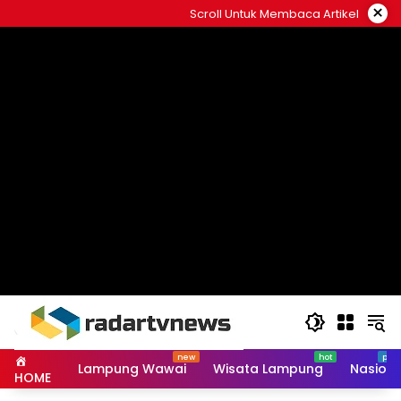
Skip
×
Scroll Untuk Membaca Artikel
to
content
Lampung Wawai
Wisata Lampung
Nasiona
HOME