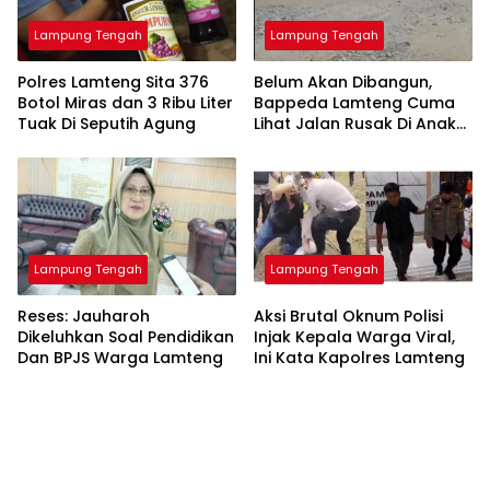
Lampung Tengah
Lampung Tengah
Polres Lamteng Sita 376
Belum Akan Dibangun,
Botol Miras dan 3 Ribu Liter
Bappeda Lamteng Cuma
Tuak Di Seputih Agung
Lihat Jalan Rusak Di Anak
Tuha
Lampung Tengah
Lampung Tengah
Reses: Jauharoh
Aksi Brutal Oknum Polisi
Dikeluhkan Soal Pendidikan
Injak Kepala Warga Viral,
Dan BPJS Warga Lamteng
Ini Kata Kapolres Lamteng