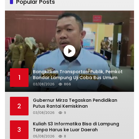
Popular Posts
Bangkitkan Transportasi Publik, Pemkot
1
Bandar Lampung Uji Coba Bus Umum
03/08/2026
866
Gubernur Mirza Tegaskan Pendidikan
2
Putus Rantai Kemiskinan
03/08/2026
9
Kuliah S3 Informatika Bisa di Lampung
3
Tanpa Harus ke Luar Daerah
05/08/2026
8