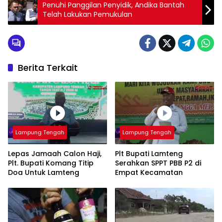
Penuhi Panggilan Penyidik, Andika Bantah
Telah Lakukan Pemukulan
Berita Terkait
Lampung Tengah
Lampung Tengah
Lepas Jamaah Calon Haji,
Plt Bupati Lamteng
Plt. Bupati Komang Titip
Serahkan SPPT PBB P2 di
Doa Untuk Lamteng
Empat Kecamatan