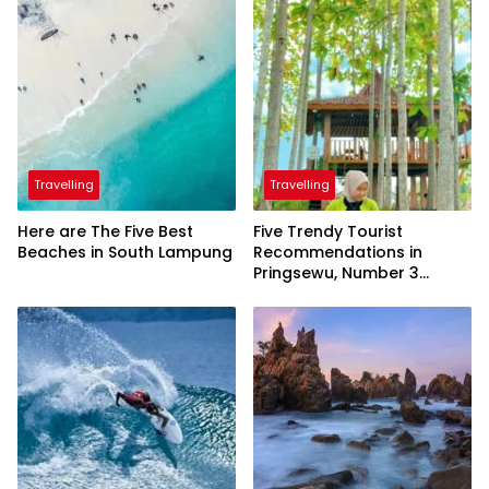
Travelling
Travelling
Here are The Five Best
Five Trendy Tourist
Beaches in South Lampung
Recommendations in
Pringsewu, Number 3
Inaugurated by the
President