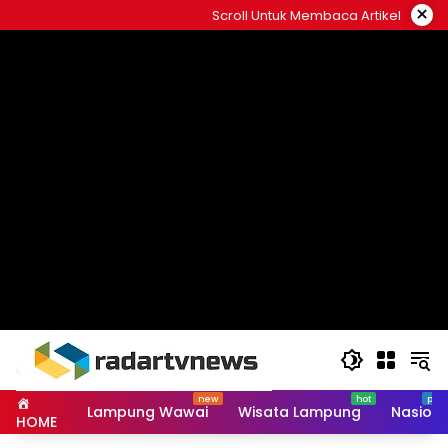
Skip
×
Scroll Untuk Membaca Artikel
to
content
Lampung Wawai
Wisata Lampung
Nasiona
HOME