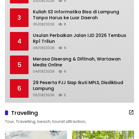
03/08/2026
9
Kuliah S3 Informatika Bisa di Lampung
3
Tanpa Harus ke Luar Daerah
05/08/2026
8
Usulan Perbaikan Jalan IJD 2026 Tembus
4
Rp1 Triliun
08/08/2026
6
Merasa Diserang & Difitnah, Wartawan
5
Media Online
04/08/2026
6
29 Peserta PJJ Siap Ikuti MPLS, Disdikbud
6
Lampung
05/08/2026
5
Travelling
Tour, Travelling, beach, tourist attraction,