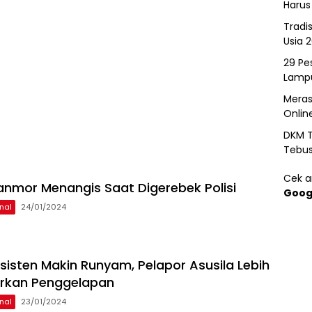
Harus
Tradi
Usia 
29 Pes
Lamp
Meras
Onlin
DKM T
Tebu
Cek ar
anmor Menangis Saat Digerebek Polisi
Goog
nal
24/01/2024
sisten Makin Runyam, Pelapor Asusila Lebih
orkan Penggelapan
nal
23/01/2024