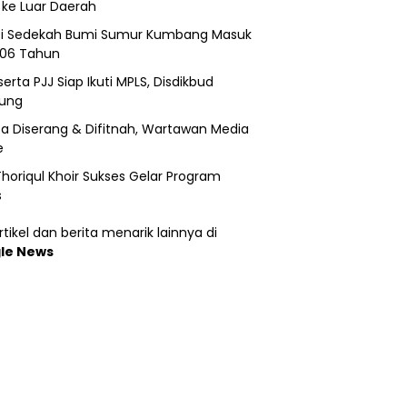
 ke Luar Daerah
si Sedekah Bumi Sumur Kumbang Masuk
206 Tahun
erta PJJ Siap Ikuti MPLS, Disdikbud
ung
a Diserang & Difitnah, Wartawan Media
e
horiqul Khoir Sukses Gelar Program
s
tikel dan berita menarik lainnya di
le News