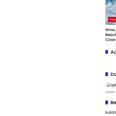
Trav
Wow, 
Beach
Coas
Ad
Do
unduh a
Be
Kulia