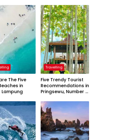
elling
Travelling
are The Five
Five Trendy Tourist
Beaches in
Recommendations in
h Lampung
Pringsewu, Number 3
Inaugurated by the
President