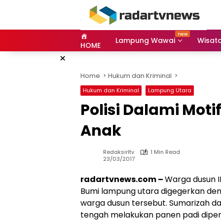
Skip
to
content
Lampung Wawai
Wisat
HOME
×
Home
Hukum dan Kriminal
Hukum dan Kriminal
Lampung Utara
Polisi Dalami Mot
Anak
Redaksirltv
1 Min Read
23/03/2017
radartvnews.com –
Warga dusun II
Bumi lampung utara digegerkan de
warga dusun tersebut. Sumarizah d
tengah melakukan panen padi diper