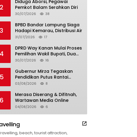
Diduga Aborsi, Pegawai
2
Pemkot Balam Serahkan Diri
30/07/2026
38
BPBD Bandar Lampung Siaga
3
Hadapi Kemarau, Distribusi Air
31/07/2026
17
DPRD Way Kanan Mulai Proses
4
Pemilihan Wakil Bupati, Dua
Nama Resmi Bersaing
30/07/2026
16
Gubernur Mirza Tegaskan
5
Pendidikan Putus Rantai
Kemiskinan
03/08/2026
8
Merasa Diserang & Difitnah,
6
Wartawan Media Online
04/08/2026
6
avelling
Travelling, beach, tourist attraction,