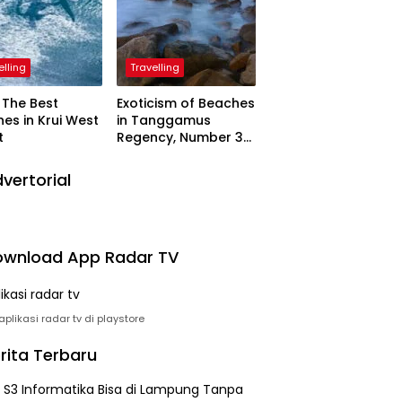
elling
Travelling
The Best
Exoticism of Beaches
es in Krui West
in Tanggamus
t
Regency, Number 3
Resembling Nature
Paintings
vertorial
wnload App Radar TV
plikasi radar tv di playstore
rita Terbaru
h S3 Informatika Bisa di Lampung Tanpa