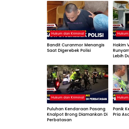
Hukum dan Kriminal
Hukum 
Bandit Curanmor Menangis
Hakim V
Saat Digerebek Polisi
Runyam,
Lebih D
Pengge
Hukum dan Kriminal
Hukum 
Puluhan Kendaraan Pasang
Panik 
Knalpot Brong Diamankan Di
Pria As
Perbatasan