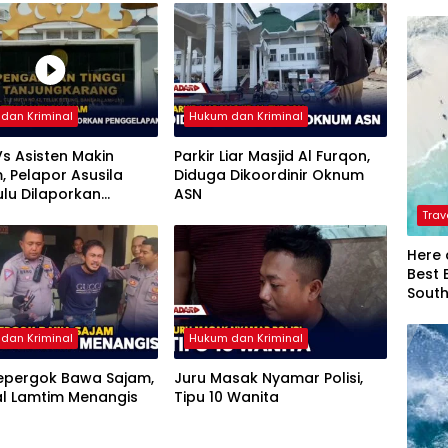
dan Kriminal
Hukum dan Kriminal
s Asisten Makin
Parkir Liar Masjid Al Furqon,
 Pelapor Asusila
Diduga Dikoordinir Oknum
ulu Dilaporkan
ASN
lapan
Trav
Here 
Best 
Sout
dan Kriminal
Hukum dan Kriminal
Kepergok Bawa Sajam,
Juru Masak Nyamar Polisi,
al Lamtim Menangis
Tipu 10 Wanita