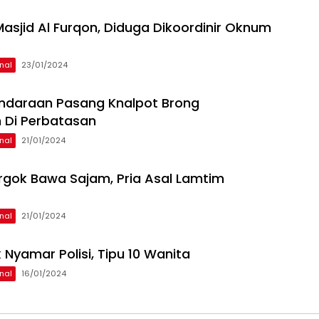
 Masjid Al Furqon, Diduga Dikoordinir Oknum
nal
23/01/2024
ndaraan Pasang Knalpot Brong
 Di Perbatasan
nal
21/01/2024
rgok Bawa Sajam, Pria Asal Lamtim
nal
21/01/2024
 Nyamar Polisi, Tipu 10 Wanita
nal
16/01/2024