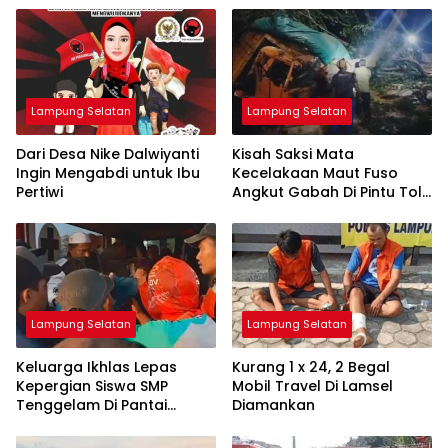
Lampung Selatan
Lampung Selatan
Dari Desa Nike Dalwiyanti
Kisah Saksi Mata
Ingin Mengabdi untuk Ibu
Kecelakaan Maut Fuso
Pertiwi
Angkut Gabah Di Pintu Tol
Bakauheni
Lampung Selatan
Lampung Selatan
Keluarga Ikhlas Lepas
Kurang 1 x 24, 2 Begal
Kepergian Siswa SMP
Mobil Travel Di Lamsel
Tenggelam Di Pantai
Diamankan
Ketang