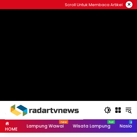
Skip
×
Scroll Untuk Membaca Artikel
to
content
Lampung Wawai
Wisata Lampung
Nasiona
HOME