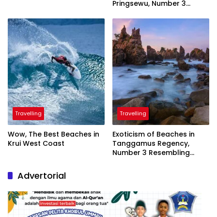
Pringsewu, Number 3
Inaugurated by the
President
Travelling
Travelling
Wow, The Best Beaches in
Exoticism of Beaches in
Krui West Coast
Tanggamus Regency,
Number 3 Resembling
Nature Paintings
Advertorial