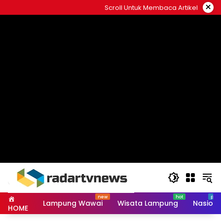
Skip
×
Scroll Untuk Membaca Artikel
to
content
Lampung Wawai
Wisata Lampung
Nasiona
HOME