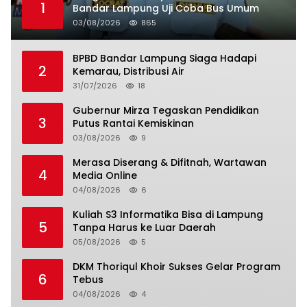
1
Bandar Lampung Uji Coba Bus Umum
03/08/2026
865
BPBD Bandar Lampung Siaga Hadapi
2
Kemarau, Distribusi Air
31/07/2026
18
Gubernur Mirza Tegaskan Pendidikan
3
Putus Rantai Kemiskinan
03/08/2026
9
Merasa Diserang & Difitnah, Wartawan
4
Media Online
04/08/2026
6
Kuliah S3 Informatika Bisa di Lampung
5
Tanpa Harus ke Luar Daerah
05/08/2026
5
DKM Thoriqul Khoir Sukses Gelar Program
6
Tebus
04/08/2026
4