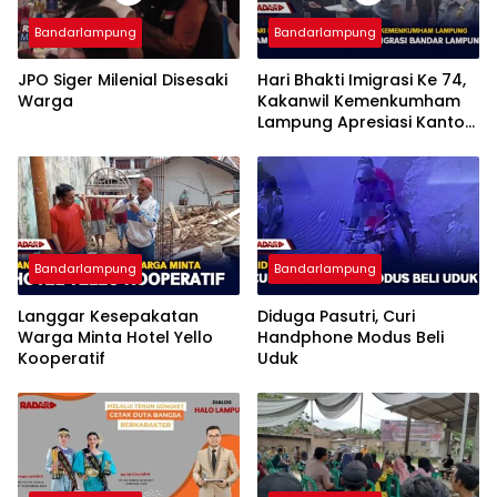
Bandarlampung
Bandarlampung
JPO Siger Milenial Disesaki
Hari Bhakti Imigrasi Ke 74,
Warga
Kakanwil Kemenkumham
Lampung Apresiasi Kantor
Imigrasi Bandar Lampung
Bandarlampung
Bandarlampung
Langgar Kesepakatan
Diduga Pasutri, Curi
Warga Minta Hotel Yello
Handphone Modus Beli
Kooperatif
Uduk