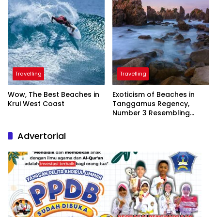
Travelling
Travelling
Wow, The Best Beaches in
Exoticism of Beaches in
Krui West Coast
Tanggamus Regency,
Number 3 Resembling
Nature Paintings
Advertorial