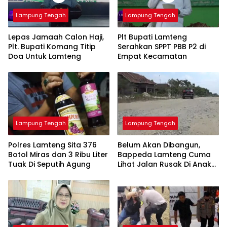
Lampung Tengah
Lampung Tengah
Lepas Jamaah Calon Haji,
Plt Bupati Lamteng
Plt. Bupati Komang Titip
Serahkan SPPT PBB P2 di
Doa Untuk Lamteng
Empat Kecamatan
Lampung Tengah
Lampung Tengah
Polres Lamteng Sita 376
Belum Akan Dibangun,
Botol Miras dan 3 Ribu Liter
Bappeda Lamteng Cuma
Tuak Di Seputih Agung
Lihat Jalan Rusak Di Anak
Tuha