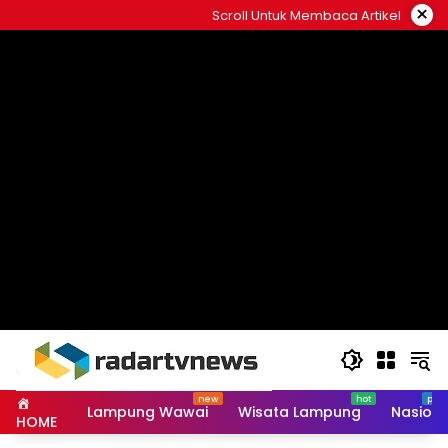
Skip
×
Scroll Untuk Membaca Artikel
to
content
Lampung Wawai
Wisata Lampung
Nasiona
HOME