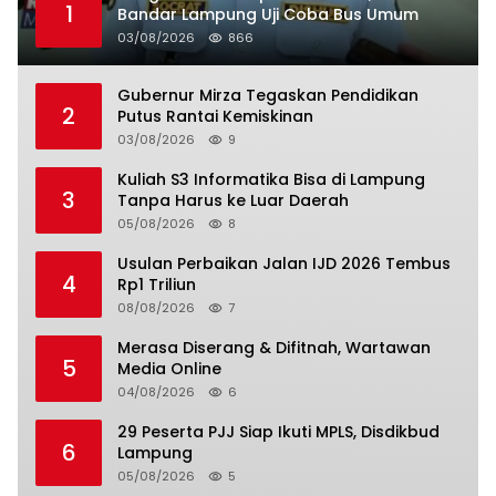
1
Bandar Lampung Uji Coba Bus Umum
03/08/2026
866
Gubernur Mirza Tegaskan Pendidikan
2
Putus Rantai Kemiskinan
03/08/2026
9
Kuliah S3 Informatika Bisa di Lampung
3
Tanpa Harus ke Luar Daerah
05/08/2026
8
Usulan Perbaikan Jalan IJD 2026 Tembus
4
Rp1 Triliun
08/08/2026
7
Merasa Diserang & Difitnah, Wartawan
5
Media Online
04/08/2026
6
29 Peserta PJJ Siap Ikuti MPLS, Disdikbud
6
Lampung
05/08/2026
5