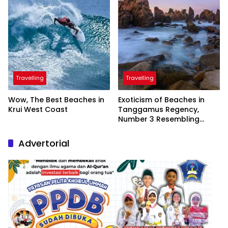
Travelling
Travelling
Wow, The Best Beaches in
Exoticism of Beaches in
Krui West Coast
Tanggamus Regency,
Number 3 Resembling
Nature Paintings
Advertorial