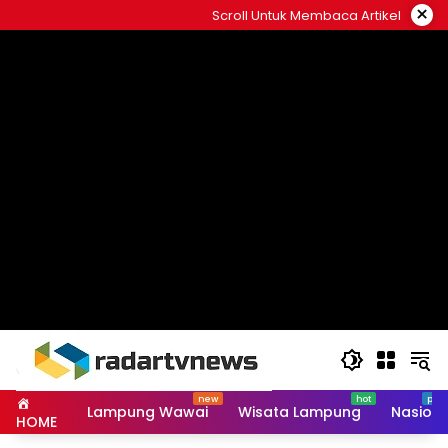
Skip
×
Scroll Untuk Membaca Artikel
to
content
Lampung Wawai
Wisata Lampung
Nasiona
HOME