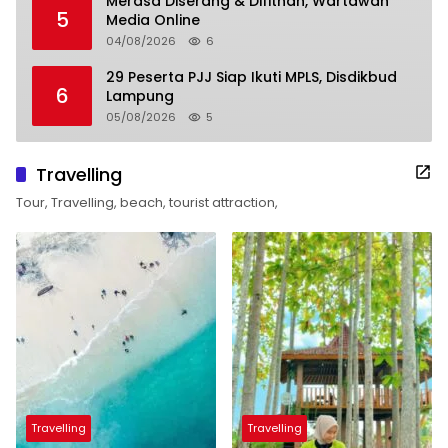
Merasa Diserang & Difitnah, Wartawan
5
Media Online
04/08/2026
6
29 Peserta PJJ Siap Ikuti MPLS, Disdikbud
6
Lampung
05/08/2026
5
Travelling
Tour, Travelling, beach, tourist attraction,
Travelling
Travelling