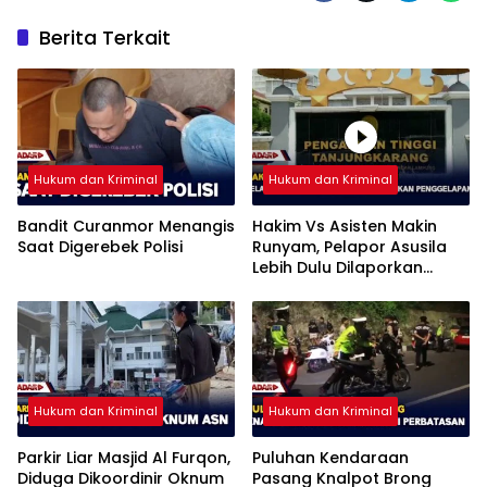
Berita Terkait
Hukum dan Kriminal
Hukum dan Kriminal
Bandit Curanmor Menangis
Hakim Vs Asisten Makin
Saat Digerebek Polisi
Runyam, Pelapor Asusila
Lebih Dulu Dilaporkan
Penggelapan
Hukum dan Kriminal
Hukum dan Kriminal
Parkir Liar Masjid Al Furqon,
Puluhan Kendaraan
Diduga Dikoordinir Oknum
Pasang Knalpot Brong