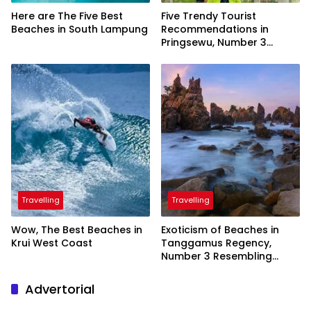
Here are The Five Best
Five Trendy Tourist
Beaches in South Lampung
Recommendations in
Pringsewu, Number 3
Inaugurated by the
President
Travelling
Travelling
Wow, The Best Beaches in
Exoticism of Beaches in
Krui West Coast
Tanggamus Regency,
Number 3 Resembling
Nature Paintings
Advertorial