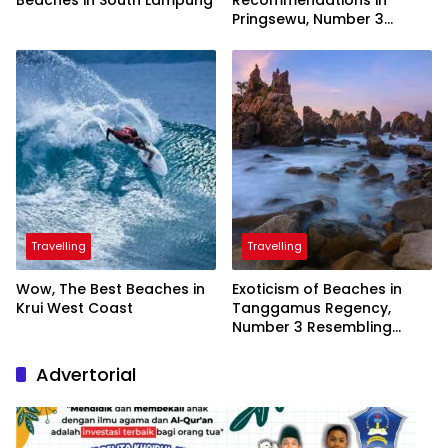
Pringsewu, Number 3
Inaugurated by the
President
Travelling
Travelling
Wow, The Best Beaches in
Exoticism of Beaches in
Krui West Coast
Tanggamus Regency,
Number 3 Resembling
Nature Paintings
Advertorial