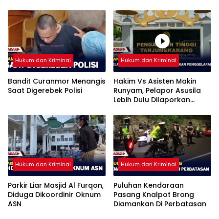
Hukum dan Kriminal
Hukum dan Kriminal
Bandit Curanmor Menangis
Hakim Vs Asisten Makin
Saat Digerebek Polisi
Runyam, Pelapor Asusila
Lebih Dulu Dilaporkan
Penggelapan
Hukum dan Kriminal
Hukum dan Kriminal
Parkir Liar Masjid Al Furqon,
Puluhan Kendaraan
Diduga Dikoordinir Oknum
Pasang Knalpot Brong
ASN
Diamankan Di Perbatasan