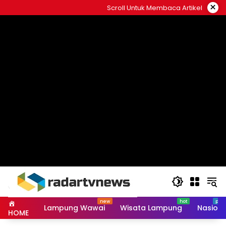
Skip
×
Scroll Untuk Membaca Artikel
to
content
Lampung Wawai
Wisata Lampung
Nasiona
HOME