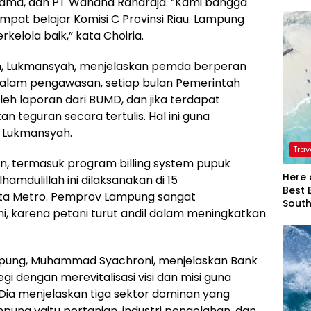
ama, dan PT Wahana Rahardja. “Kami bangga
mpat belajar Komisi C Provinsi Riau. Lampung
kelola baik,” kata Choiria.
mian, Lukmansyah, menjelaskan pemda berperan
lam pengawasan, setiap bulan Pemerintah
eh laporan dari BUMD, dan jika terdapat
n teguran secara tertulis. Hal ini guna
a Lukmansyah.
Trav
n, termasuk program billing system pupuk
Here 
hamdulillah ini dilaksanakan di 15
Best 
ota Metro. Pemprov Lampung sangat
Sout
, karena petani turut andil dalam meningkatkan
mpung, Muhammad Syachroni, menjelaskan Bank
 dengan merevitalisasi visi dan misi guna
a menjelaskan tiga sektor dominan yang
g yaitu pertanian, industri pengolahan, dan