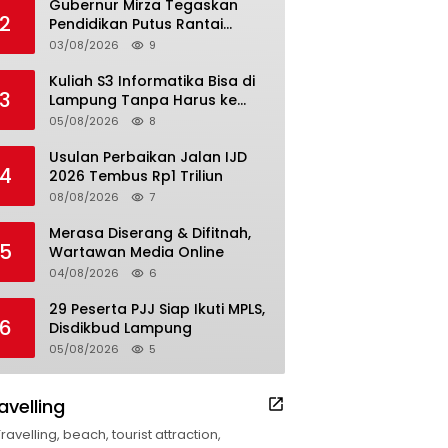
Gubernur Mirza Tegaskan
2
Pendidikan Putus Rantai
Kemiskinan
03/08/2026
9
Kuliah S3 Informatika Bisa di
3
Lampung Tanpa Harus ke
Luar Daerah
05/08/2026
8
Usulan Perbaikan Jalan IJD
4
2026 Tembus Rp1 Triliun
08/08/2026
7
Merasa Diserang & Difitnah,
5
Wartawan Media Online
04/08/2026
6
29 Peserta PJJ Siap Ikuti MPLS,
6
Disdikbud Lampung
05/08/2026
5
avelling
Travelling, beach, tourist attraction,