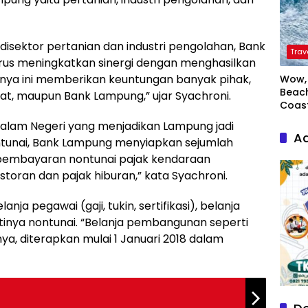
sektor pertanian dan industri pengolahan, Bank
Trav
s meningkatkan sinergi dengan menghasilkan
tunya ini memberikan keuntungan banyak pihak,
Wow, 
Beach
sat, maupun Bank Lampung,” ujar Syachroni.
Coas
Dalam Negeri yang menjadikan Lampung jadi
Ad
tunai, Bank Lampung menyiapkan sejumlah
 pembayaran nontunai pajak kendaraan
storan dan pajak hiburan,” kata Syachroni.
nja pegawai (gaji, tukin, sertifikasi), belanja
ntinya nontunai. “Belanja pembangunan seperti
a, diterapkan mulai 1 Januari 2018 dalam