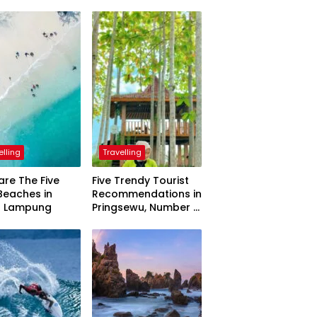
elling
Travelling
are The Five
Five Trendy Tourist
Beaches in
Recommendations in
h Lampung
Pringsewu, Number 3
Inaugurated by the
President