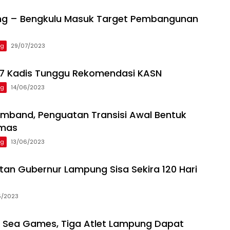
ng – Bengkulu Masuk Target Pembangunan
ng
29/07/2023
 7 Kadis Tunggu Rekomendasi KASN
ng
14/06/2023
mband, Penguatan Transisi Awal Bentuk
Emas
ng
13/06/2023
an Gubernur Lampung Sisa Sekira 120 Hari
5/2023
i Sea Games, Tiga Atlet Lampung Dapat