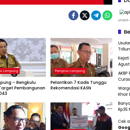
Do
unduh a
Be
Usula
Triliun
Kejat
Agust
ov Lampung
Pemprov Lampung
AKBP 
Curas
mpung – Bengkulu
Pelantikan 7 Kadis Tunggu
Target Pembangunan
Rekomendasi KASN
Warga
043
Khoir 
Banya
Rp35 
Cek ar
Goog