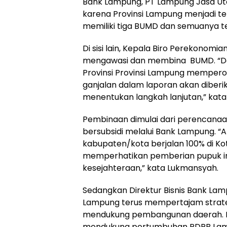
Bank Lampung, PT Lampung Jasa Ut
karena Provinsi Lampung menjadi te
memiliki tiga BUMD dan semuanya ter
Di sisi lain, Kepala Biro Perekono
mengawasi dan membina BUMD. “Da
Provinsi Provinsi Lampung memperol
ganjalan dalam laporan akan diberika
menentukan langkah lanjutan,” kat
Pembinaan dimulai dari perencanaa
bersubsidi melalui Bank Lampung. “Al
kabupaten/kota berjalan 100% di K
memperhatikan pemberian pupuk ini
kesejahteraan,” kata Lukmansyah.
Sedangkan Direktur Bisnis Bank La
Lampung terus mempertajam strategi
mendukung pembangunan daerah. Di
mendukung pertumbuhan PDRB Lampun