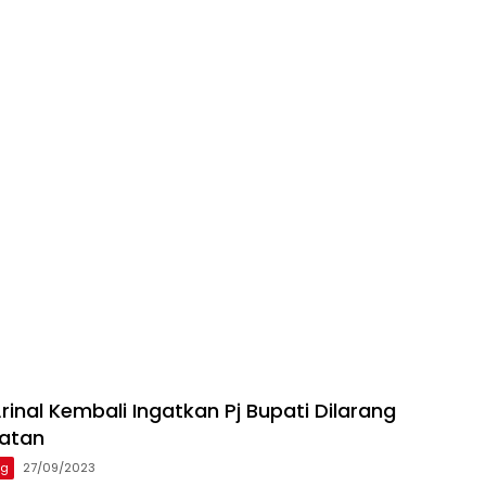
inal Kembali Ingatkan Pj Bupati Dilarang
batan
ng
27/09/2023