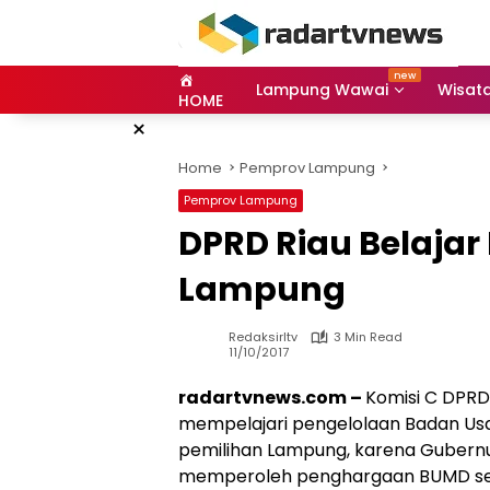
Skip
to
content
Lampung Wawai
Wisat
HOME
×
Home
Pemprov Lampung
Pemprov Lampung
DPRD Riau Belajar
Lampung
Redaksirltv
3 Min Read
11/10/2017
radartvnews.com –
Komisi C DPRD
mempelajari pengelolaan Badan Usah
pemilihan Lampung, karena Guber
memperoleh penghargaan BUMD sep