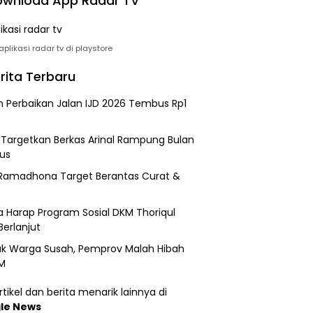
wnload App Radar TV
plikasi radar tv di playstore
rita Terbaru
n Perbaikan Jalan IJD 2026 Tembus Rp1
i Targetkan Berkas Arinal Rampung Bulan
us
Ramadhona Target Berantas Curat &
 Harap Program Sosial DKM Thoriqul
Berlanjut
k Warga Susah, Pemprov Malah Hibah
M
tikel dan berita menarik lainnya di
le News