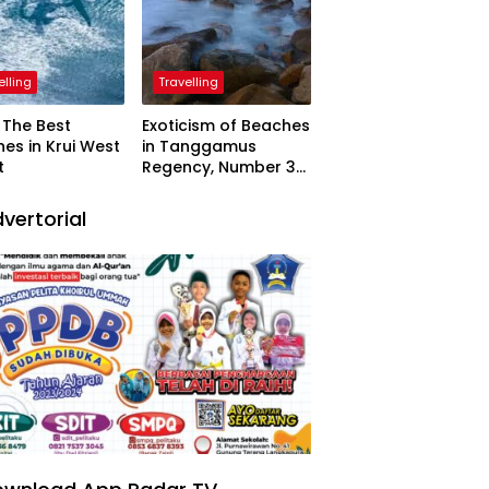
elling
Travelling
The Best
Exoticism of Beaches
es in Krui West
in Tanggamus
t
Regency, Number 3
Resembling Nature
Paintings
vertorial