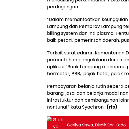
perdagangan.
“Dalam memanfaatkan keunggulan di
Lampung dan Pemprov Lampung teru
billing system dan inti plasma. Ten
baik petani, pemerintah daerah, pu
Terkait surat edaran Kementerian 
percontohan pengelolaan dana non
aplikasi. “Bank Lampung menerima
bermotor, PBB, pajak hotel, pajak re
Pembayaran belanja rutin seperti bela
barang, jasa, dan belanja modal na
infrastuktur dan pembangunan lainny
nontunai,” kata Syachroni.
(rls)
Gerilya Siswa, Disdik Beri Kado