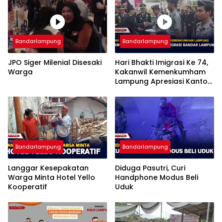
Bandarlampung
Bandarlampung
JPO Siger Milenial Disesaki
Hari Bhakti Imigrasi Ke 74,
Warga
Kakanwil Kemenkumham
Lampung Apresiasi Kantor
Imigrasi Bandar Lampung
Bandarlampung
Bandarlampung
Langgar Kesepakatan
Diduga Pasutri, Curi
Warga Minta Hotel Yello
Handphone Modus Beli
Kooperatif
Uduk