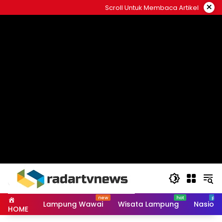
Skip
×
Scroll Untuk Membaca Artikel
to
content
Lampung Wawai
Wisata Lampung
Nasiona
HOME