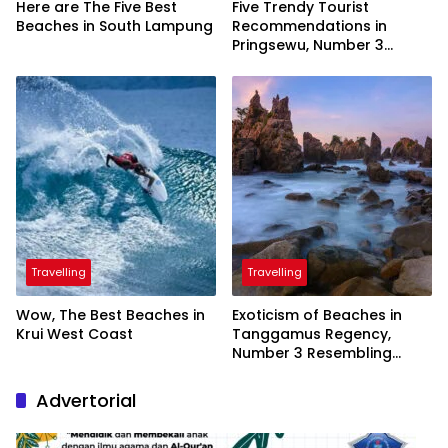
Here are The Five Best
Five Trendy Tourist
Beaches in South Lampung
Recommendations in
Pringsewu, Number 3
Inaugurated by the
President
Travelling
Travelling
Wow, The Best Beaches in
Exoticism of Beaches in
Krui West Coast
Tanggamus Regency,
Number 3 Resembling
Nature Paintings
Advertorial