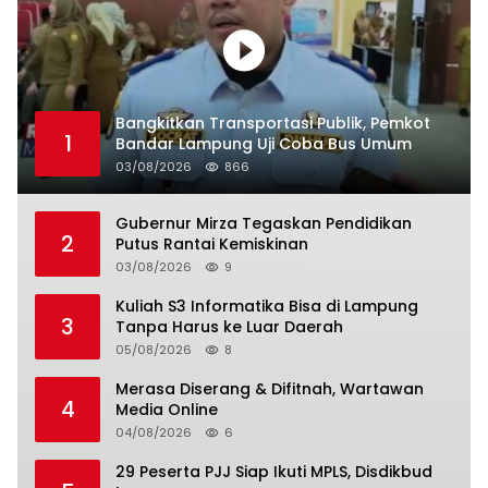
Bangkitkan Transportasi Publik, Pemkot
1
Bandar Lampung Uji Coba Bus Umum
03/08/2026
866
Gubernur Mirza Tegaskan Pendidikan
2
Putus Rantai Kemiskinan
03/08/2026
9
Kuliah S3 Informatika Bisa di Lampung
3
Tanpa Harus ke Luar Daerah
05/08/2026
8
Merasa Diserang & Difitnah, Wartawan
4
Media Online
04/08/2026
6
29 Peserta PJJ Siap Ikuti MPLS, Disdikbud