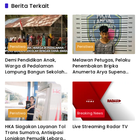
Berita Terkait
Peristiwa
Peristiwa
Demi Pendidikan Anak,
Melawan Petugas, Pelaku
Warga di Pedalaman
Penembakan Bripka
Lampung Bangun Sekolah
Anumerta Arya Supena
dengan Dana Swadaya
‘Pindah Alam’ di Teluk
Hantu
Peristiwa
Breaking News
HKA Siagakan Layanan Tol
Live Streaming Radar TV
Trans Sumatra, Antisipasi
Lonjakan Pemudik Lebaran