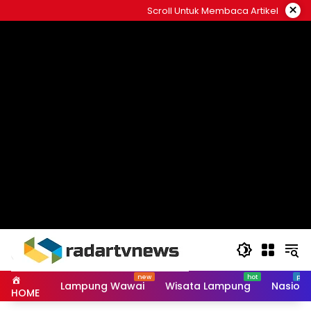
Skip
×
Scroll Untuk Membaca Artikel
to
content
Lampung Wawai
Wisata Lampung
Nasiona
HOME