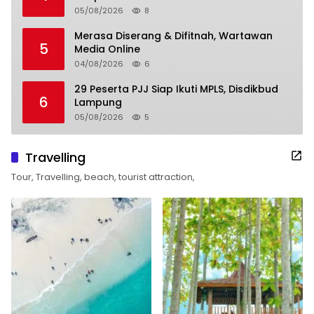
05/08/2026
8
Merasa Diserang & Difitnah, Wartawan
5
Media Online
04/08/2026
6
29 Peserta PJJ Siap Ikuti MPLS, Disdikbud
6
Lampung
05/08/2026
5
Travelling
Tour, Travelling, beach, tourist attraction,