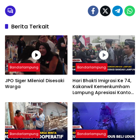
Berita Terkait
Bandarlampung
Bandarlampung
JPO Siger Milenial Disesaki
Hari Bhakti Imigrasi Ke 74,
Warga
Kakanwil Kemenkumham
Lampung Apresiasi Kantor
Imigrasi Bandar Lampung
Bandarlampung
Bandarlampung