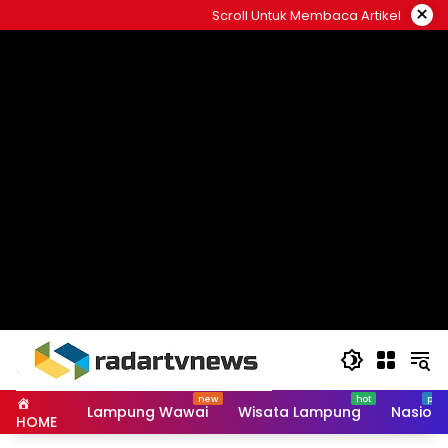
Skip
×
Scroll Untuk Membaca Artikel
to
content
Lampung Wawai
Wisata Lampung
Nasiona
HOME