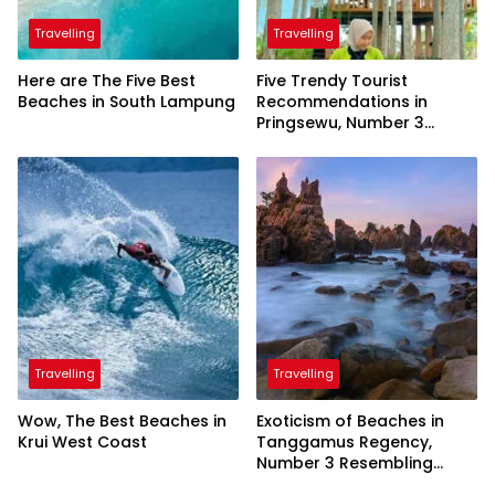
Travelling
Travelling
Here are The Five Best
Five Trendy Tourist
Beaches in South Lampung
Recommendations in
Pringsewu, Number 3
Inaugurated by the
President
Travelling
Travelling
Wow, The Best Beaches in
Exoticism of Beaches in
Krui West Coast
Tanggamus Regency,
Number 3 Resembling
Nature Paintings