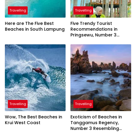
Travelling
Travelling
Here are The Five Best
Five Trendy Tourist
Beaches in South Lampung
Recommendations in
Pringsewu, Number 3
Inaugurated by the
President
Travelling
Travelling
Wow, The Best Beaches in
Exoticism of Beaches in
Krui West Coast
Tanggamus Regency,
Number 3 Resembling
Nature Paintings