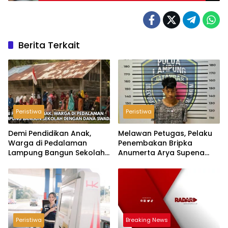
Berita Terkait
Peristiwa
Peristiwa
Demi Pendidikan Anak,
Melawan Petugas, Pelaku
Warga di Pedalaman
Penembakan Bripka
Lampung Bangun Sekolah
Anumerta Arya Supena
dengan Dana Swadaya
‘Pindah Alam’ di Teluk
Hantu
Peristiwa
Breaking News