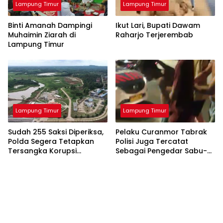
Lampung Timur
Lampung Timur
Binti Amanah Dampingi
Ikut Lari, Bupati Dawam
Muhaimin Ziarah di
Raharjo Terjerembab
Lampung Timur
Lampung Timur
Lampung Timur
Sudah 255 Saksi Diperiksa,
Pelaku Curanmor Tabrak
Polda Segera Tetapkan
Polisi Juga Tercatat
Tersangka Korupsi
Sebagai Pengedar Sabu-
Bendungan Marga Tiga
Sabu