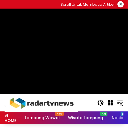
Skip
×
Scroll Untuk Membaca Artikel
to
content
Lampung Wawai
Wisata Lampung
Nasiona
HOME