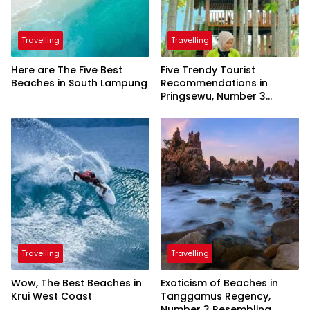
Travelling
Travelling
Here are The Five Best
Five Trendy Tourist
Beaches in South Lampung
Recommendations in
Pringsewu, Number 3
Inaugurated by the
President
Travelling
Travelling
Wow, The Best Beaches in
Exoticism of Beaches in
Krui West Coast
Tanggamus Regency,
Number 3 Resembling