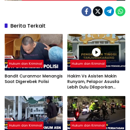
Berita Terkait
Hukum dan Kriminal
Hukum dan Kriminal
Bandit Curanmor Menangis
Hakim Vs Asisten Makin
Saat Digerebek Polisi
Runyam, Pelapor Asusila
Lebih Dulu Dilaporkan
Penggelapan
Hukum dan Kriminal
Hukum dan Kriminal