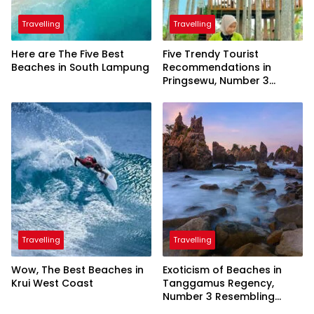
Travelling
Travelling
Here are The Five Best
Five Trendy Tourist
Beaches in South Lampung
Recommendations in
Pringsewu, Number 3
Inaugurated by the
President
Travelling
Travelling
Wow, The Best Beaches in
Exoticism of Beaches in
Krui West Coast
Tanggamus Regency,
Number 3 Resembling
Nature Paintings