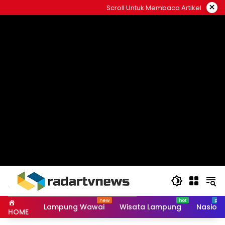
Skip
×
Scroll Untuk Membaca Artikel
to
content
Lampung Wawai
Wisata Lampung
Nasiona
HOME