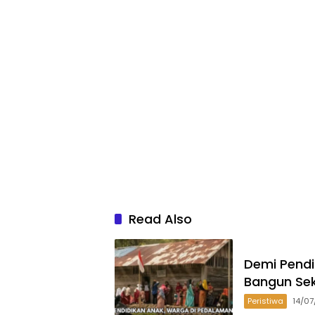
Read Also
Demi Pend
Bangun Se
Peristiwa
14/0