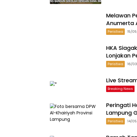
Melawan Pe
Anumerta A
Peristiwa
15/0
HKA Siagak
Lonjakan P
Peristiwa
16/0
Live Strea
Breaking News
Peringati H
Lampung G
Peristiwa
14/0