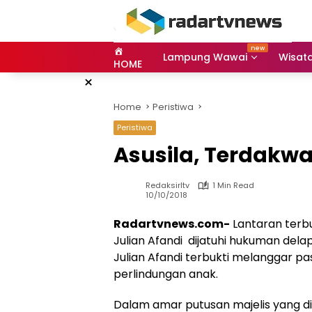
Skip
to
content
Lampung Wawai
Wisat
HOME
×
Home
Peristiwa
Peristiwa
Asusila, Terdakwa
Redaksirltv
1 Min Read
10/10/2018
Radartvnews.com-
Lantaran terb
Julian Afandi dijatuhi hukuman del
Julian Afandi terbukti melanggar pa
perlindungan anak.
Dalam amar putusan majelis yang 