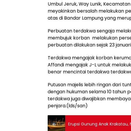
Umbul Jeruk, Way Lunik, Kecamatan 
meyakinkan bersalah melakukan pe
atas di Bandar Lampung yang merup
Perbuatan terdakwa sengaja melaku
membujuk korban melakukan perset
perbuatan dilakukan sejak 23 januari 
Terdakwa mengajak korban kerumah
Affandi mengajak J-L untuk melaku
benar mencintai terdakwa terdakwa 
Putusan majelis lebih ringan dari 
dengan hukuman selama 10 tahun pe
terdakwa juga diwajibkan membayar 
penjara.(lds/san)
Erupsi Gunung Anak Krakatau, N