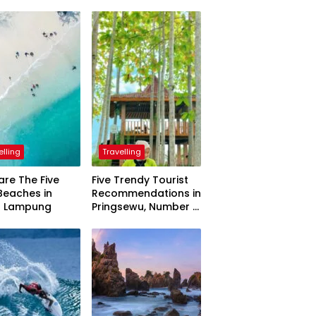
elling
Travelling
are The Five
Five Trendy Tourist
Beaches in
Recommendations in
h Lampung
Pringsewu, Number 3
Inaugurated by the
President