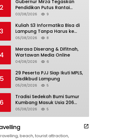
Gubernur Mirza Tegaskan
2
Pendidikan Putus Rantai
Kemiskinan
03/08/2026
9
Kuliah S3 Informatika Bisa di
3
Lampung Tanpa Harus ke
Luar Daerah
05/08/2026
8
Merasa Diserang & Difitnah,
4
Wartawan Media Online
04/08/2026
6
29 Peserta PJJ Siap Ikuti MPLS,
5
Disdikbud Lampung
05/08/2026
5
Tradisi Sedekah Bumi Sumur
6
Kumbang Masuk Usia 206
Tahun
05/08/2026
5
avelling
Travelling, beach, tourist attraction,