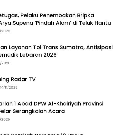
tugas, Pelaku Penembakan Bripka
rya Supena ‘Pindah Alam’ di Teluk Hantu
5/2026
an Layanan Tol Trans Sumatra, Antisipasi
emudik Lebaran 2026
3/2026
ming Radar TV
14/11/2025
arlah 1 Abad DPW Al-Khairiyah Provinsi
elar Serangkaian Acara
5/2025