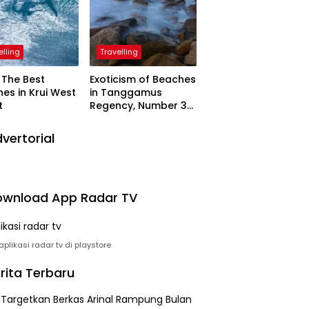
elling
Travelling
The Best
Exoticism of Beaches
es in Krui West
in Tanggamus
t
Regency, Number 3
Resembling Nature
Paintings
vertorial
wnload App Radar TV
plikasi radar tv di playstore
rita Terbaru
i Targetkan Berkas Arinal Rampung Bulan