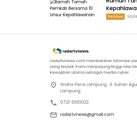
Ramah Tam
Kepahlawa
Peristiwa
20/0
radartvnews.com memberikan infomasi yang
yang terjadi. Kami menjunjung tinggi nilai n
kewajiban utama sebagai media cyber.
Graha Pena Lampung. Jl. Sultan Ag
Lampung
0721-5610022
radartvnews@gmail.com