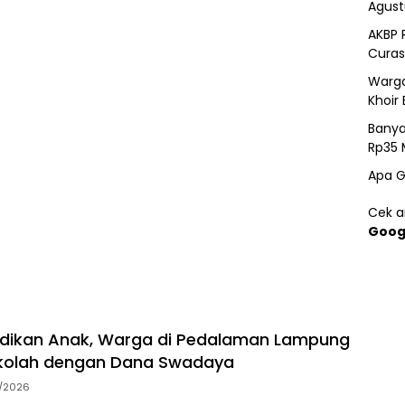
Agust
AKBP 
Curas
Warga
Khoir 
Banya
Rp35 
Apa G
Cek ar
Goog
idikan Anak, Warga di Pedalaman Lampung
kolah dengan Dana Swadaya
7/2026