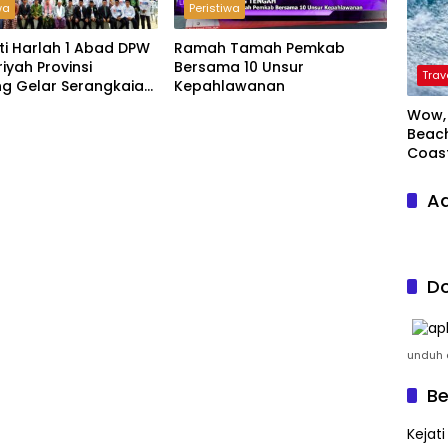
wa
Peristiwa
ti Harlah 1 Abad DPW
Ramah Tamah Pemkab
riyah Provinsi
Bersama 10 Unsur
Trav
g Gelar Serangkaian
Kepahlawanan
Wow, 
Beach
Coas
Ad
Do
unduh a
Be
Kejat