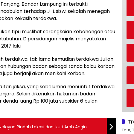
Panjang, Bandar Lampung ini terbukti
ncabulan terhadap J-L siswi sekolah menegah
akan kekasih terdakwa.
kan tipu muslihat serangkaian kebohongan atau
ubuhan. Dipersidangan majelis menyatakan
2017 lalu.
 terdakwa, tak lama kemudian terdakwa Julian
kan hubungan badan sebagai tanda kalau korban
juga berjanji akan menikahi korban.
tuntutan jaksa, yang sebelumna menuntut terdakwa
njara. Selain dikenakan hukuman badan
denda uang Rp 100 juta subsider 6 bulan
Tr
elayan Pindah Lokasi dan Ikuti Arah Angin
Tour, 