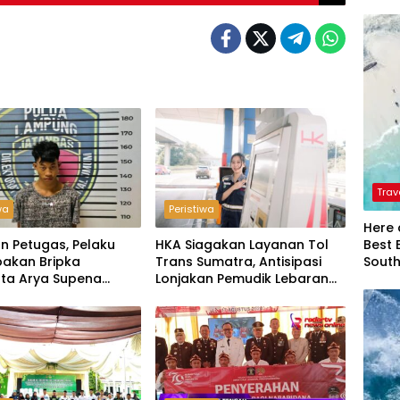
Trav
wa
Peristiwa
Here 
Best 
n Petugas, Pelaku
HKA Siagakan Layanan Tol
Sout
akan Bripka
Trans Sumatra, Antisipasi
ta Arya Supena
Lonjakan Pemudik Lebaran
 Alam’ di Teluk Hantu
2026