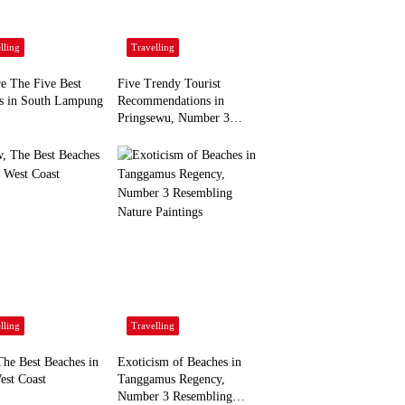
lling
Travelling
re The Five Best
Five Trendy Tourist
s in South Lampung
Recommendations in
Pringsewu, Number 3
Inaugurated by the
President
lling
Travelling
he Best Beaches in
Exoticism of Beaches in
est Coast
Tanggamus Regency,
Number 3 Resembling