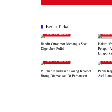
Berita Terkait
Hukum dan Kriminal
Hukum d
Bandit Curanmor Menangis Saat
Hakim Vs
Digerebek Polisi
Pelapor A
Dilapork
Hukum dan Kriminal
Hukum d
Puluhan Kendaraan Pasang Knalpot
Panik Ke
Brong Diamankan Di Perbatasan
Asal Lam