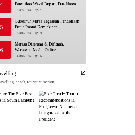
4
Pemilihan Wakil Bupati, Dua Nama
Resmi Bersaing
30/07/2026
16
Gubernur Mirza Tegaskan Pendidikan
5
Putus Rantai Kemiskinan
03/08/2026
9
Merasa Diserang & Difitnah,
6
Wartawan Media Online
04/08/2026
6
avelling
avelling, beach, tourist attraction,