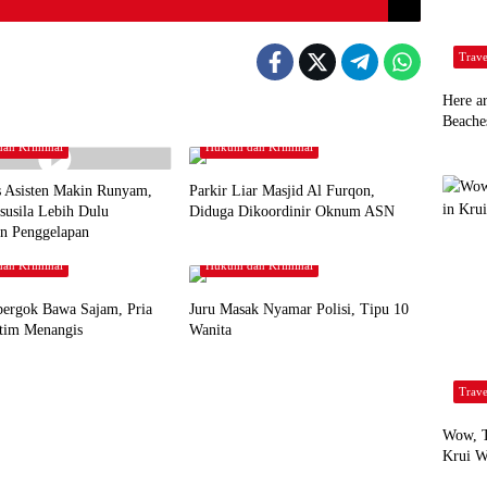
Trave
Here a
Beache
an Kriminal
Hukum dan Kriminal
 Asisten Makin Runyam,
Parkir Liar Masjid Al Furqon,
susila Lebih Dulu
Diduga Dikoordinir Oknum ASN
an Penggelapan
an Kriminal
Hukum dan Kriminal
pergok Bawa Sajam, Pria
Juru Masak Nyamar Polisi, Tipu 10
tim Menangis
Wanita
Trave
Wow, T
Krui W