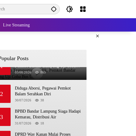
Live Streaming
×
Popular Posts
Bangkitkan Transportasi Publik,
1
Pemkot Bandar Lampung Uji Coba
Bus Umum
03/08/2026
865
Diduga Aborsi, Pegawai Pemkot
2
Balam Serahkan Diri
30/07/2026
38
BPBD Bandar Lampung Siaga Hadapi
3
Kemarau, Distribusi Air
31/07/2026
18
DPRD Way Kanan Mulai Proses