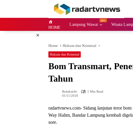
Skip
to
content
Lampung Wawai
Wisata Lam
HOME
×
Home
Hukum dan Kriminal
Hukum dan Kriminal
Bom Transmart, Pener
Tahun
Redaksirltv
1 Min Read
01/11/2018
radartvnews.com- Sidang lanjutan teror bom 
Way Halim, Bandar Lampung kembali digelar
sore.