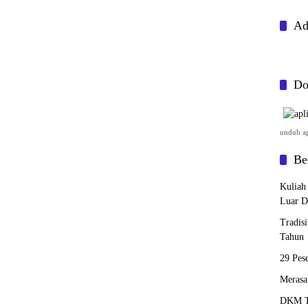
Ad
Do
unduh apl
Be
Kuliah
Luar D
Tradis
Tahun
29 Pes
Merasa
DKM Th