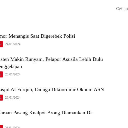
Cek art
mor Menangis Saat Digerebek Polisi
l
24/01/2024
sten Makin Runyam, Pelapor Asusila Lebih Dulu
enggelapan
l
23/01/2024
Masjid Al Furqon, Diduga Dikoordinir Oknum ASN
l
23/01/2024
araan Pasang Knalpot Brong Diamankan Di
l
21/01/2024