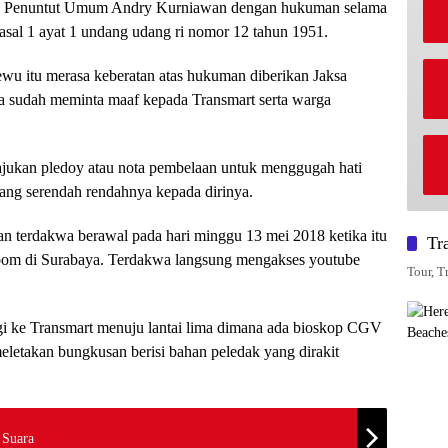
sa Penuntut Umum Andry Kurniawan dengan hukuman selama
pasal 1 ayat 1 undang udang ri nomor 12 tahun 1951.
ewu itu merasa keberatan atas hukuman diberikan Jaksa
 sudah meminta maaf kepada Transmart serta warga
ajukan pledoy atau nota pembelaan untuk menggugah hati
ng serendah rendahnya kepada dirinya.
n terdakwa berawal pada hari minggu 13 mei 2018 ketika itu
Tr
it bom di Surabaya. Terdakwa langsung mengakses youtube
Tour, Tr
rgi ke Transmart menuju lantai lima dimana ada bioskop CGV
meletakan bungkusan berisi bahan peledak yang dirakit
 Suara