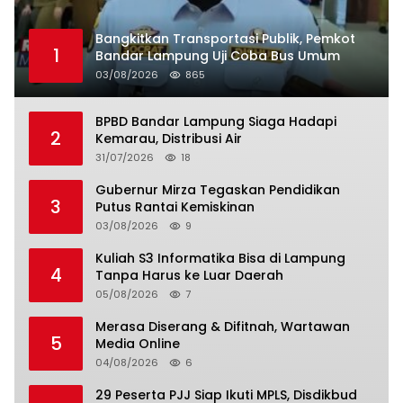
Bangkitkan Transportasi Publik, Pemkot
1
Bandar Lampung Uji Coba Bus Umum
03/08/2026
865
BPBD Bandar Lampung Siaga Hadapi
2
Kemarau, Distribusi Air
31/07/2026
18
Gubernur Mirza Tegaskan Pendidikan
3
Putus Rantai Kemiskinan
03/08/2026
9
Kuliah S3 Informatika Bisa di Lampung
4
Tanpa Harus ke Luar Daerah
05/08/2026
7
Merasa Diserang & Difitnah, Wartawan
5
Media Online
04/08/2026
6
29 Peserta PJJ Siap Ikuti MPLS, Disdikbud