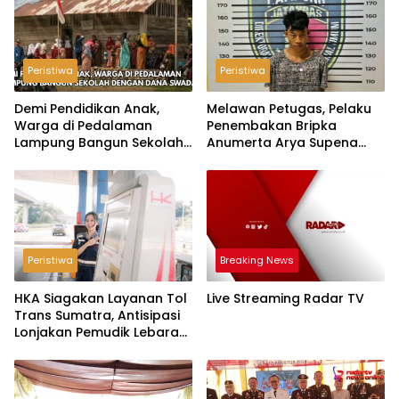
Peristiwa
Peristiwa
Demi Pendidikan Anak,
Melawan Petugas, Pelaku
Warga di Pedalaman
Penembakan Bripka
Lampung Bangun Sekolah
Anumerta Arya Supena
dengan Dana Swadaya
‘Pindah Alam’ di Teluk
Hantu
Peristiwa
Breaking News
HKA Siagakan Layanan Tol
Live Streaming Radar TV
Trans Sumatra, Antisipasi
Lonjakan Pemudik Lebaran
2026