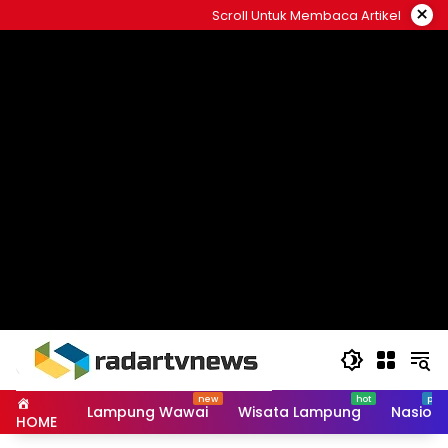
Skip
×
Scroll Untuk Membaca Artikel
to
content
Lampung Wawai
Wisata Lampung
Nasiona
HOME