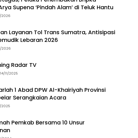
rya Supena ‘Pindah Alam’ di Teluk Hantu
5/2026
an Layanan Tol Trans Sumatra, Antisipasi
emudik Lebaran 2026
3/2026
ming Radar TV
14/11/2025
arlah 1 Abad DPW Al-Khairiyah Provinsi
elar Serangkaian Acara
5/2025
ah Pemkab Bersama 10 Unsur
nan