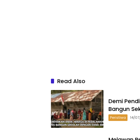
Read Also
Demi Pend
Bangun Se
Peristiwa
14/0
Melawan Pe