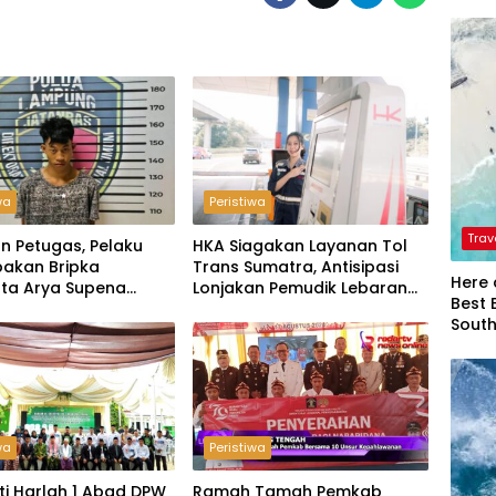
wa
Peristiwa
Trav
n Petugas, Pelaku
HKA Siagakan Layanan Tol
akan Bripka
Trans Sumatra, Antisipasi
Here 
ta Arya Supena
Lonjakan Pemudik Lebaran
Best 
 Alam’ di Teluk Hantu
2026
Sout
wa
Peristiwa
ti Harlah 1 Abad DPW
Ramah Tamah Pemkab