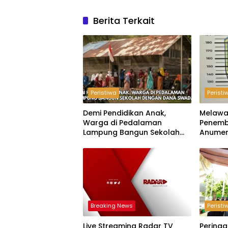
Berita Terkait
Peristiwa
Peristi
Demi Pendidikan Anak,
Melawa
Warga di Pedalaman
Penemb
Lampung Bangun Sekolah
Anumer
dengan Dana Swadaya
‘Pindah
Breaking News
Peristi
Live Streaming Radar TV
Peringa