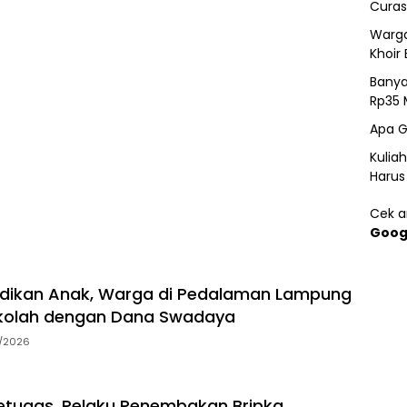
Curas
Warga
Khoir 
Banya
Rp35 
Apa G
Kulia
Harus
Cek ar
Goog
idikan Anak, Warga di Pedalaman Lampung
kolah dengan Dana Swadaya
7/2026
tugas, Pelaku Penembakan Bripka