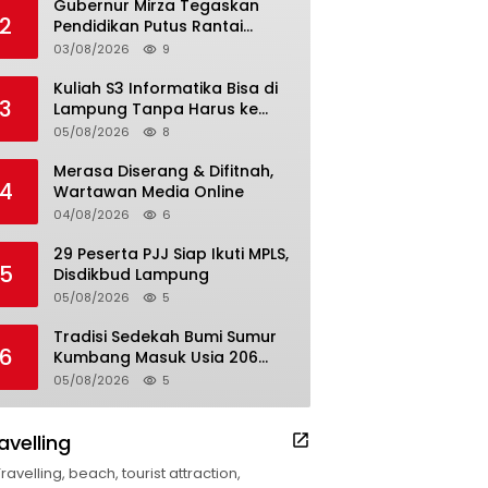
Gubernur Mirza Tegaskan
2
Pendidikan Putus Rantai
Kemiskinan
03/08/2026
9
Kuliah S3 Informatika Bisa di
3
Lampung Tanpa Harus ke
Luar Daerah
05/08/2026
8
Merasa Diserang & Difitnah,
4
Wartawan Media Online
04/08/2026
6
29 Peserta PJJ Siap Ikuti MPLS,
5
Disdikbud Lampung
05/08/2026
5
Tradisi Sedekah Bumi Sumur
6
Kumbang Masuk Usia 206
Tahun
05/08/2026
5
avelling
Travelling, beach, tourist attraction,