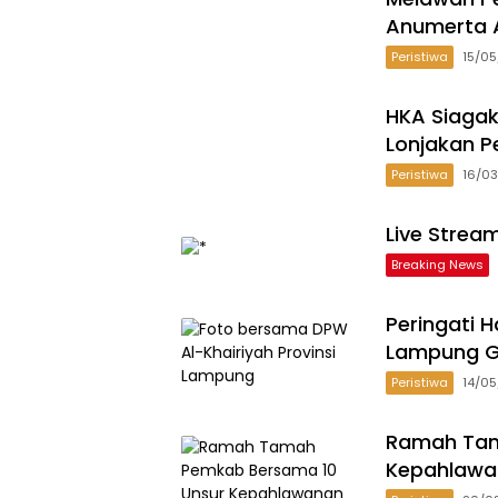
Anumerta A
Peristiwa
15/0
HKA Siagak
Lonjakan P
Peristiwa
16/0
Live Strea
Breaking News
Peringati H
Lampung G
Peristiwa
14/0
Ramah Tam
Kepahlawa