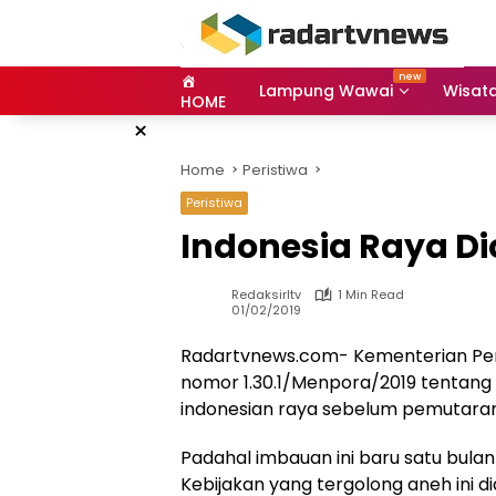
Skip
to
content
Lampung Wawai
Wisat
HOME
×
Home
Peristiwa
Peristiwa
Indonesia Raya Di
Redaksirltv
1 Min Read
01/02/2019
Radartvnews.com- Kementerian Pem
nomor 1.30.1/Menpora/2019 tentang
indonesian raya sebelum pemutaran 
Padahal imbauan ini baru satu bul
Kebijakan yang tergolong aneh ini 