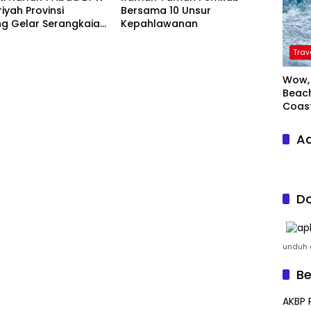
riyah Provinsi
Bersama 10 Unsur
g Gelar Serangkaian
Kepahlawanan
Trav
Wow, 
Beach
Coas
Ad
Do
unduh a
Be
AKBP 