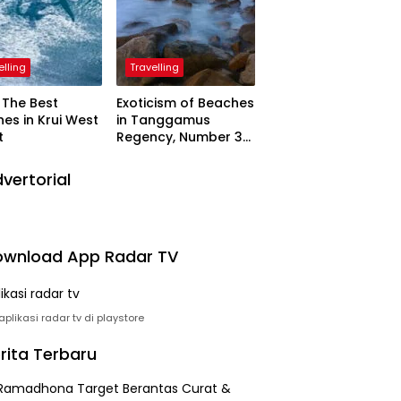
elling
Travelling
The Best
Exoticism of Beaches
es in Krui West
in Tanggamus
t
Regency, Number 3
Resembling Nature
Paintings
vertorial
wnload App Radar TV
plikasi radar tv di playstore
rita Terbaru
Ramadhona Target Berantas Curat &