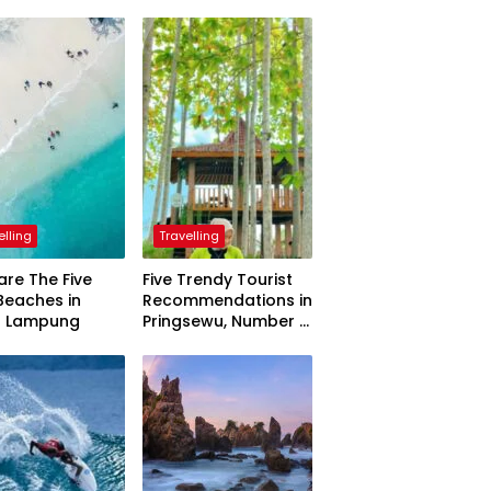
elling
Travelling
are The Five
Five Trendy Tourist
Beaches in
Recommendations in
h Lampung
Pringsewu, Number 3
Inaugurated by the
President