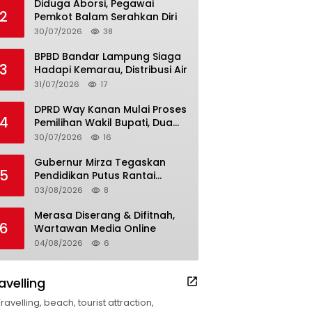
Diduga Aborsi, Pegawai
2
Pemkot Balam Serahkan Diri
30/07/2026
38
BPBD Bandar Lampung Siaga
3
Hadapi Kemarau, Distribusi Air
31/07/2026
17
DPRD Way Kanan Mulai Proses
4
Pemilihan Wakil Bupati, Dua
Nama Resmi Bersaing
30/07/2026
16
Gubernur Mirza Tegaskan
5
Pendidikan Putus Rantai
Kemiskinan
03/08/2026
8
Merasa Diserang & Difitnah,
6
Wartawan Media Online
04/08/2026
6
avelling
Travelling, beach, tourist attraction,