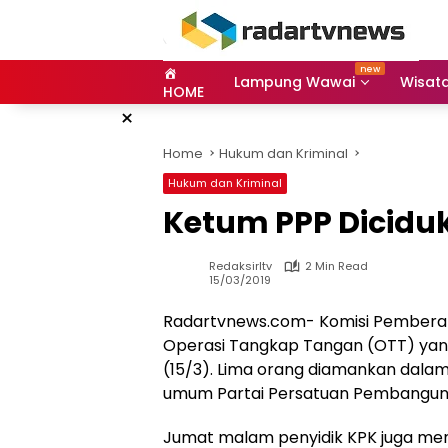
Skip
to
content
Lampung Wawai
Wisat
HOME
×
Home
Hukum dan Kriminal
Hukum dan Kriminal
Ketum PPP Dicidu
Redaksirltv
2 Min Read
15/03/2019
Radartvnews.com- Komisi Pembera
Operasi Tangkap Tangan (OTT) yang
(15/3). Lima orang diamankan dala
umum Partai Persatuan Pembangun
Jumat malam penyidik KPK juga men