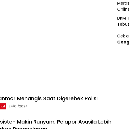
Meras
Onlin
DKM T
Tebu
Cek ar
Goog
anmor Menangis Saat Digerebek Polisi
nal
24/01/2024
sisten Makin Runyam, Pelapor Asusila Lebih
orkan Penggelapan