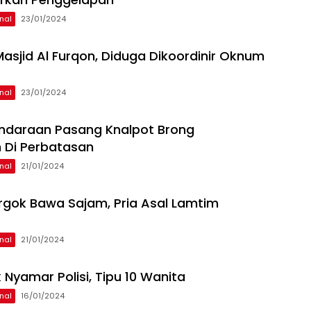
nal
23/01/2024
 Masjid Al Furqon, Diduga Dikoordinir Oknum
nal
23/01/2024
ndaraan Pasang Knalpot Brong
 Di Perbatasan
nal
21/01/2024
rgok Bawa Sajam, Pria Asal Lamtim
nal
21/01/2024
 Nyamar Polisi, Tipu 10 Wanita
nal
16/01/2024