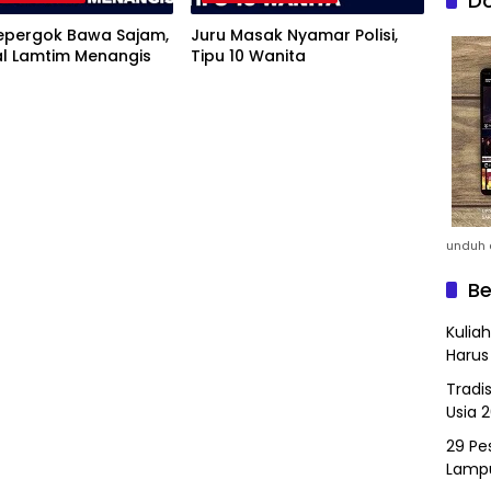
Do
Kepergok Bawa Sajam,
Juru Masak Nyamar Polisi,
al Lamtim Menangis
Tipu 10 Wanita
unduh a
Be
Kulia
Harus
Tradi
Usia 
29 Pes
Lamp