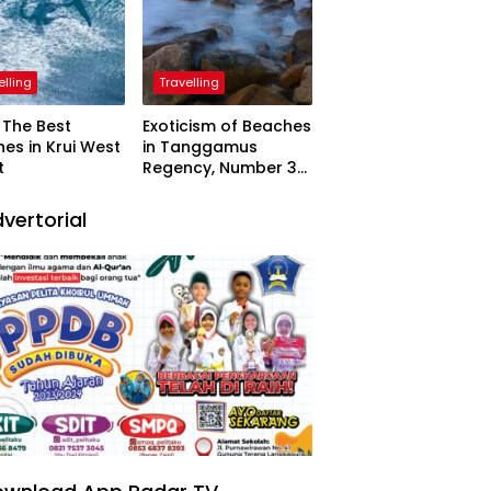
elling
Travelling
The Best
Exoticism of Beaches
es in Krui West
in Tanggamus
t
Regency, Number 3
Resembling Nature
Paintings
vertorial