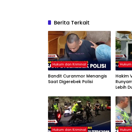
Berita Terkait
Hukum dan Kriminal
Hukum 
Bandit Curanmor Menangis
Hakim V
Saat Digerebek Polisi
Runyam,
Lebih D
Pengge
Hukum dan Kriminal
Hukum 