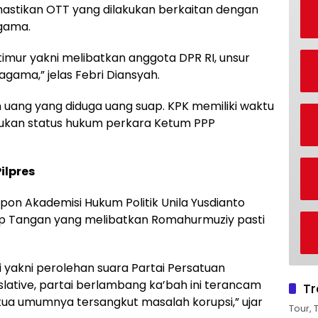
mastikan OTT yang dilakukan berkaitan dengan
Agama.
timur yakni melibatkan anggota DPR RI, unsur
gama,” jelas Febri Diansyah.
ang yang diduga uang suap. KPK memiliki waktu
tukan status hukum perkara Ketum PPP
lpres
on Akademisi Hukum Politik Unila Yusdianto
p Tangan yang melibatkan Romahurmuziy pasti
yakni perolehan suara Partai Persatuan
ative, partai berlambang ka’bah ini terancam
Tr
tua umumnya tersangkut masalah korupsi,” ujar
Tour, 