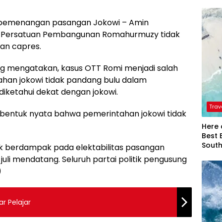
pemenangan pasangan Jokowi – Amin
 Persatuan Pembangunan Romahurmuzy tidak
an capres.
ng mengatakan, kasus OTT Romi menjadi salah
han jokowi tidak pandang bulu dalam
iketahui dekat dengan jokowi.
Trav
 bentuk nyata bahwa pemerintahan jokowi tidak
Here 
Best 
Sout
ak berdampak pada elektabilitas pasangan
juli mendatang. Seluruh partai politik pengusung
)
r Pelajar