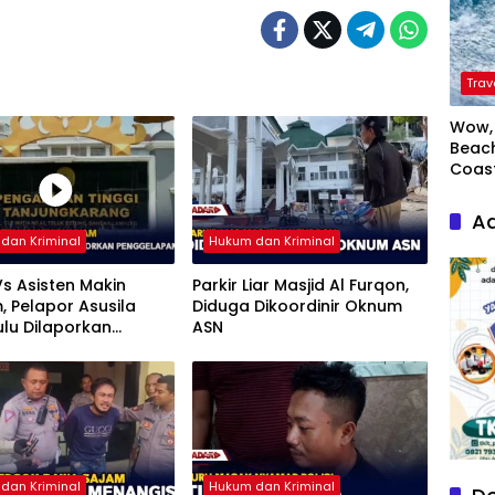
Trav
Wow, 
Beach
Coas
Ad
dan Kriminal
Hukum dan Kriminal
s Asisten Makin
Parkir Liar Masjid Al Furqon,
 Pelapor Asusila
Diduga Dikoordinir Oknum
ulu Dilaporkan
ASN
lapan
dan Kriminal
Hukum dan Kriminal