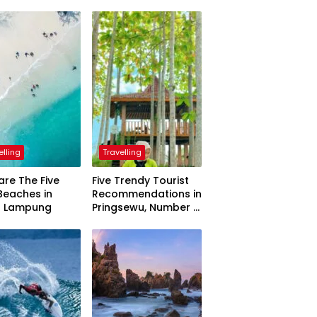
elling
Travelling
are The Five
Five Trendy Tourist
Beaches in
Recommendations in
h Lampung
Pringsewu, Number 3
Inaugurated by the
President