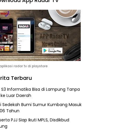
wnload App Radar TV
plikasi radar tv di playstore
rita Terbaru
h S3 Informatika Bisa di Lampung Tanpa
 ke Luar Daerah
si Sedekah Bumi Sumur Kumbang Masuk
206 Tahun
erta PJJ Siap Ikuti MPLS, Disdikbud
ung