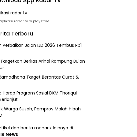
wnload App Radar TV
plikasi radar tv di playstore
rita Terbaru
n Perbaikan Jalan IJD 2026 Tembus Rp1
i Targetkan Berkas Arinal Rampung Bulan
us
Ramadhona Target Berantas Curat &
 Harap Program Sosial DKM Thoriqul
Berlanjut
k Warga Susah, Pemprov Malah Hibah
M
tikel dan berita menarik lainnya di
le News