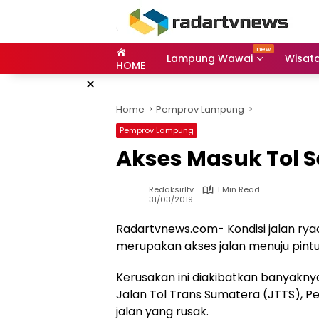
Skip
to
content
Lampung Wawai
Wisat
HOME
×
Home
Pemprov Lampung
Pemprov Lampung
Akses Masuk Tol S
Redaksirltv
1 Min Read
31/03/2019
Radartvnews.com- Kondisi jalan rya
merupakan akses jalan menuju pintu 
Kerusakan ini diakibatkan banyakn
Jalan Tol Trans Sumatera (JTTS), 
jalan yang rusak.