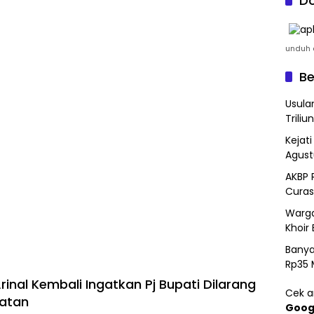
Do
unduh a
Be
Usula
Triliun
Kejat
Agust
AKBP 
Curas
Warga
Khoir 
Banya
Rp35 
inal Kembali Ingatkan Pj Bupati Dilarang
Cek ar
batan
Goog