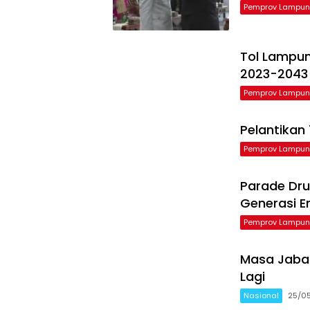
Pemprov Lampu
Tol Lampu
2023-2043
Pemprov Lampu
Pelantikan
Pemprov Lampu
Parade Dru
Generasi 
Pemprov Lampu
Masa Jabat
Lagi
Nasional
25/0