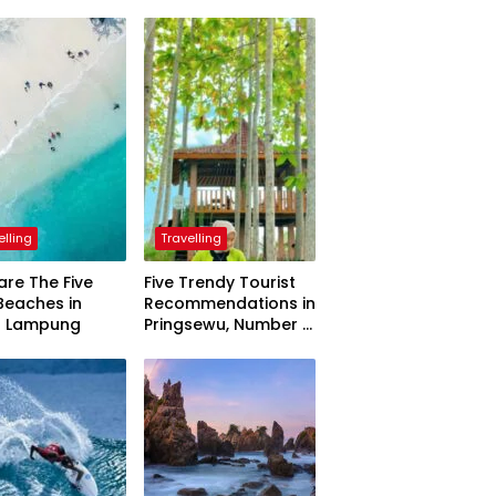
elling
Travelling
are The Five
Five Trendy Tourist
Beaches in
Recommendations in
h Lampung
Pringsewu, Number 3
Inaugurated by the
President