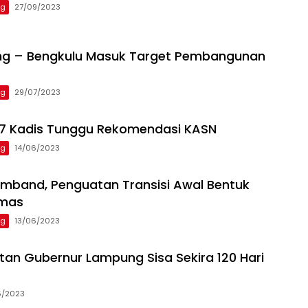
ng
27/09/2023
ng – Bengkulu Masuk Target Pembangunan
ng
29/07/2023
 7 Kadis Tunggu Rekomendasi KASN
ng
14/06/2023
mband, Penguatan Transisi Awal Bentuk
Emas
ng
13/06/2023
an Gubernur Lampung Sisa Sekira 120 Hari
5/2023