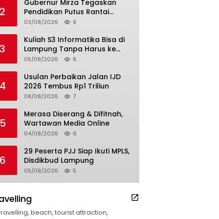
Gubernur Mirza Tegaskan
2
Pendidikan Putus Rantai
Kemiskinan
03/08/2026
9
Kuliah S3 Informatika Bisa di
3
Lampung Tanpa Harus ke
Luar Daerah
05/08/2026
8
Usulan Perbaikan Jalan IJD
4
2026 Tembus Rp1 Triliun
08/08/2026
7
Merasa Diserang & Difitnah,
5
Wartawan Media Online
04/08/2026
6
29 Peserta PJJ Siap Ikuti MPLS,
6
Disdikbud Lampung
05/08/2026
5
avelling
Travelling, beach, tourist attraction,