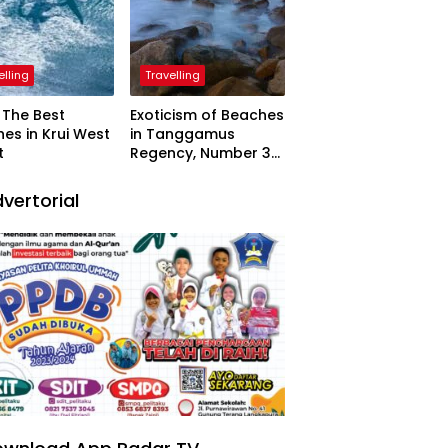
elling
Travelling
The Best
Exoticism of Beaches
es in Krui West
in Tanggamus
t
Regency, Number 3
Resembling Nature
Paintings
vertorial