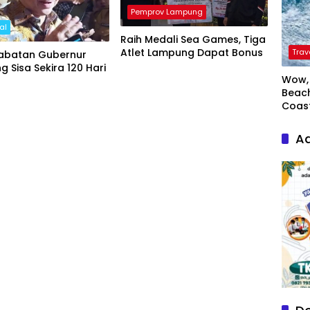
Pemprov Lampung
al
Raih Medali Sea Games, Tiga
Atlet Lampung Dapat Bonus
Trav
abatan Gubernur
 Sisa Sekira 120 Hari
Wow, 
Beach
Coas
Ad