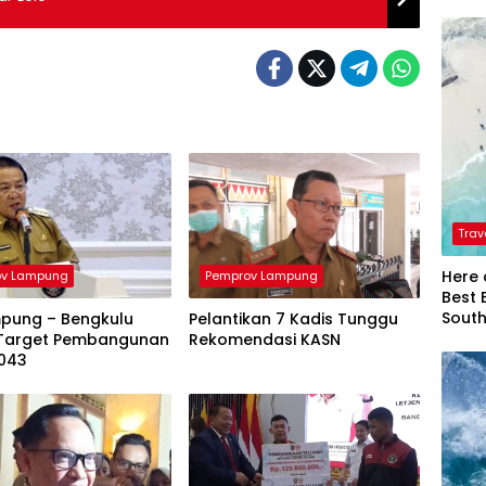
Trav
Here 
ov Lampung
Pemprov Lampung
Best 
Sout
mpung – Bengkulu
Pelantikan 7 Kadis Tunggu
Target Pembangunan
Rekomendasi KASN
043