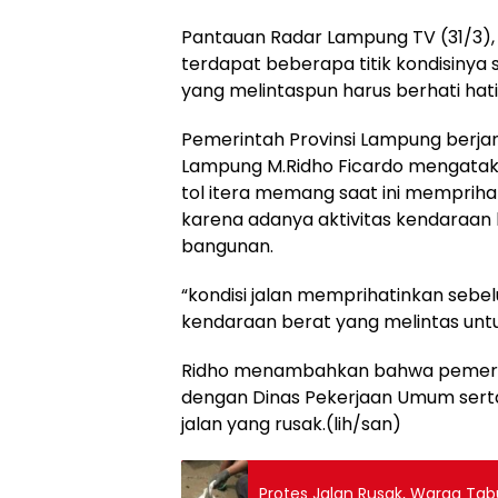
Pantauan Radar Lampung TV (31/3),
terdapat beberapa titik kondisinya 
yang melintaspun harus berhati ha
Pemerintah Provinsi Lampung berjan
Lampung M.Ridho Ficardo mengatakan
tol itera memang saat ini memprih
karena adanya aktivitas kendaraan
bangunan.
“kondisi jalan memprihatinkan sebe
kendaraan berat yang melintas untu
Ridho menambahkan bahwa pemerin
dengan Dinas Pekerjaan Umum serta 
jalan yang rusak.(lih/san)
Protes Jalan Rusak, Warga Tabu