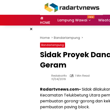
Skip
to
content
Lampung Wawai
Wisat
HOME
×
Home
Bandarlampung
Bandarlampung
Sidak Proyek Dan
Geram
Redaksirltv
1 Min Read
11/04/2019
Radartvnews.com-
Sidak dilakuka
Kecamatan Telukbetung Utara pemb
pembuatan gorong-gorong dan kel
pembuatan paving block.