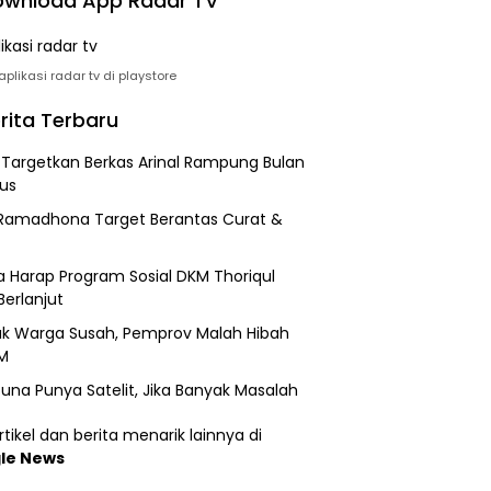
wnload App Radar TV
plikasi radar tv di playstore
rita Terbaru
i Targetkan Berkas Arinal Rampung Bulan
us
Ramadhona Target Berantas Curat &
 Harap Program Sosial DKM Thoriqul
Berlanjut
k Warga Susah, Pemprov Malah Hibah
M
una Punya Satelit, Jika Banyak Masalah
tikel dan berita menarik lainnya di
le News