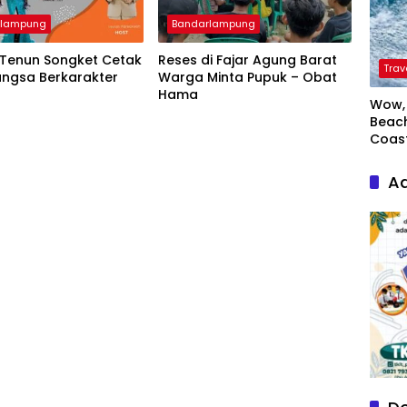
rlampung
Bandarlampung
 Tenun Songket Cetak
Reses di Fajar Agung Barat
Trav
angsa Berkarakter
Warga Minta Pupuk – Obat
Hama
Wow, 
Beach
Coas
Ad