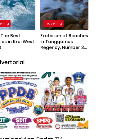
elling
Travelling
The Best
Exoticism of Beaches
es in Krui West
in Tanggamus
t
Regency, Number 3
Resembling Nature
Paintings
vertorial