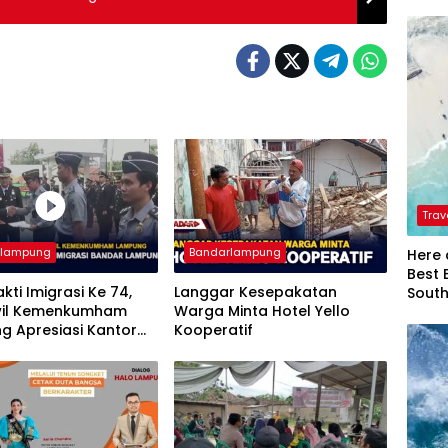
Trav
rlampung
Bandarlampung
Here 
Best 
akti Imigrasi Ke 74,
Langgar Kesepakatan
Sout
il Kemenkumham
Warga Minta Hotel Yello
g Apresiasi Kantor
Kooperatif
si Bandar Lampung