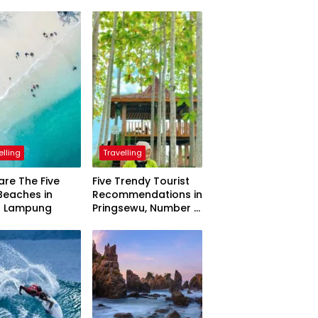
elling
Travelling
are The Five
Five Trendy Tourist
Beaches in
Recommendations in
h Lampung
Pringsewu, Number 3
Inaugurated by the
President