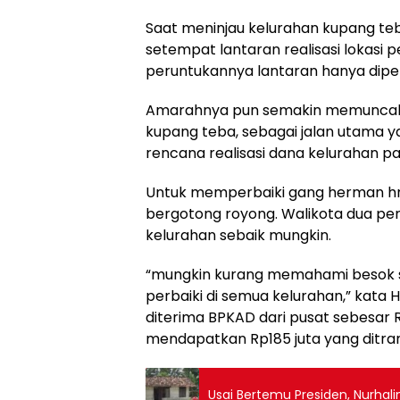
Saat meninjau kelurahan kupang te
setempat lantaran realisasi lokasi 
peruntukannya lantaran hanya diper
Amarahnya pun semakin memuncak s
kupang teba, sebagai jalan utama y
rencana realisasi dana kelurahan p
Untuk memperbaiki gang herman hn
bergotong royong. Walikota dua p
kelurahan sebaik mungkin.
“mungkin kurang memahami besok sa
perbaiki di semua kelurahan,” kat
diterima BPKAD dari pusat sebesar R
mendapatkan Rp185 juta yang ditran
Usai Bertemu Presiden, Nurhal