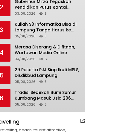
Gubernur Mirza Tegaskan
2
Pendidikan Putus Rantai
Kemiskinan
03/08/2026
9
Kuliah S3 Informatika Bisa di
3
Lampung Tanpa Harus ke
Luar Daerah
05/08/2026
8
Merasa Diserang & Difitnah,
4
Wartawan Media Online
04/08/2026
6
29 Peserta PJJ Siap Ikuti MPLS,
5
Disdikbud Lampung
05/08/2026
5
Tradisi Sedekah Bumi Sumur
6
Kumbang Masuk Usia 206
Tahun
05/08/2026
5
avelling
Travelling, beach, tourist attraction,