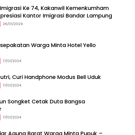
i Imigrasi Ke 74, Kakanwil Kemenkumham
resiasi Kantor Imigrasi Bandar Lampung
26/01/2024
sepakatan Warga Minta Hotel Yello
17/01/2024
utri, Curi Handphone Modus Beli Uduk
17/01/2024
nun Songket Cetak Duta Bangsa
r
17/01/2024
ajar Agung Barat Warga Minta Pupuk –