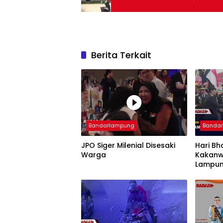
Berita Terkait
Bandarlampung
Banda
JPO Siger Milenial Disesaki
Hari Bh
Warga
Kakanw
Lampun
Imigra