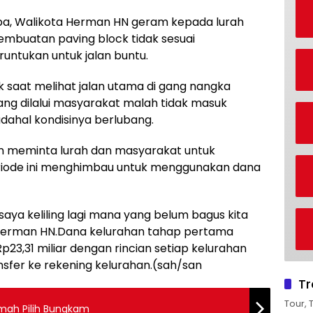
ba, Walikota Herman HN geram kepada lurah
pembuatan paving block tidak sesuai
untukan untuk jalan buntu.
aat melihat jalan utama di gang nangka
ang dilalui masyarakat malah tidak masuk
adahal kondisinya berlubang.
 meminta lurah dan masyarakat untuk
eriode ini menghimbau untuk menggunakan dana
ya keliling lagi mana yang belum bagus kita
a Herman HN.Dana kelurahan tahap pertama
p23,31 miliar dengan rincian setiap kelurahan
sfer ke rekening kelurahan.(sah/san
Tr
Tour, 
imah Pilih Bungkam