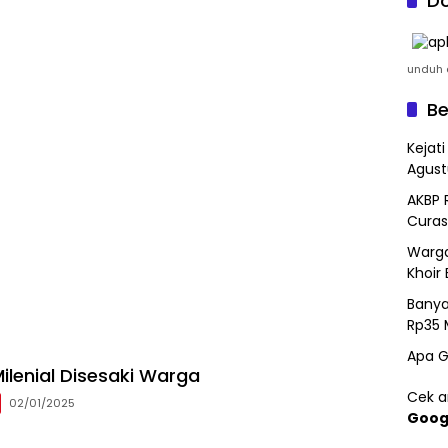
Do
unduh a
Be
Kejat
Agust
AKBP 
Curas
Warga
Khoir 
Banya
Rp35 
Apa G
ilenial Disesaki Warga
Cek ar
02/01/2025
Goog