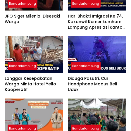
Bandarlampung
Bandarlampung
JPO Siger Milenial Disesaki
Hari Bhakti Imigrasi Ke 74,
Warga
Kakanwil Kemenkumham
Lampung Apresiasi Kantor
Imigrasi Bandar Lampung
Bandarlampung
Bandarlampung
Langgar Kesepakatan
Diduga Pasutri, Curi
Warga Minta Hotel Yello
Handphone Modus Beli
Kooperatif
Uduk
Bandarlampung
Bandarlampung