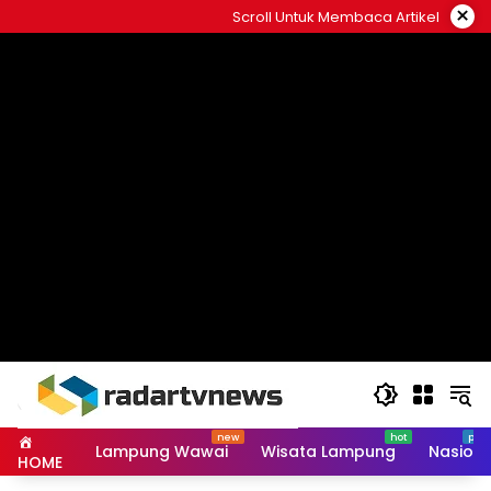
Skip
×
Scroll Untuk Membaca Artikel
to
content
Lampung Wawai
Wisata Lampung
Nasiona
HOME