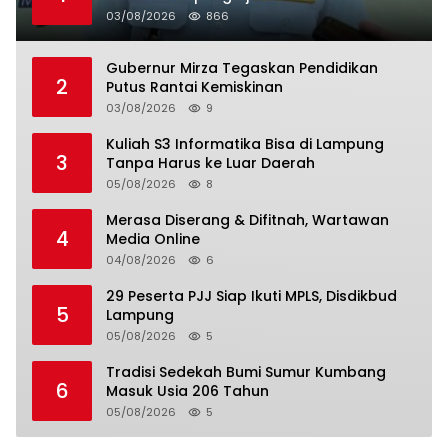
03/08/2026
866
Gubernur Mirza Tegaskan Pendidikan
2
Putus Rantai Kemiskinan
03/08/2026
9
Kuliah S3 Informatika Bisa di Lampung
3
Tanpa Harus ke Luar Daerah
05/08/2026
8
Merasa Diserang & Difitnah, Wartawan
4
Media Online
04/08/2026
6
29 Peserta PJJ Siap Ikuti MPLS, Disdikbud
5
Lampung
05/08/2026
5
Tradisi Sedekah Bumi Sumur Kumbang
6
Masuk Usia 206 Tahun
05/08/2026
5