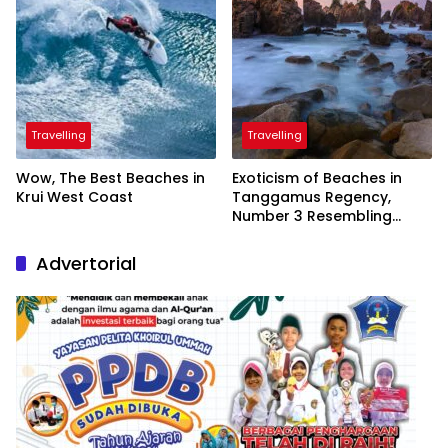
Travelling
Travelling
Wow, The Best Beaches in
Exoticism of Beaches in
Krui West Coast
Tanggamus Regency,
Number 3 Resembling
Nature Paintings
Advertorial