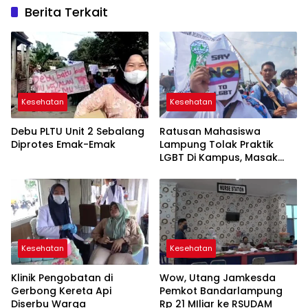
Berita Terkait
Kesehatan
Kesehatan
Debu PLTU Unit 2 Sebalang
Ratusan Mahasiswa
Diprotes Emak-Emak
Lampung Tolak Praktik
LGBT Di Kampus, Masak
Adam Pasangannya Asep
Kesehatan
Kesehatan
Klinik Pengobatan di
Wow, Utang Jamkesda
Gerbong Kereta Api
Pemkot Bandarlampung
Diserbu Warga
Rp 21 MIliar ke RSUDAM