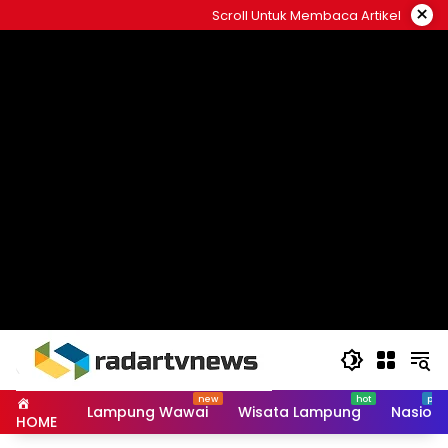
Skip
×
Scroll Untuk Membaca Artikel
to
content
Lampung Wawai
Wisata Lampung
Nasiona
HOME