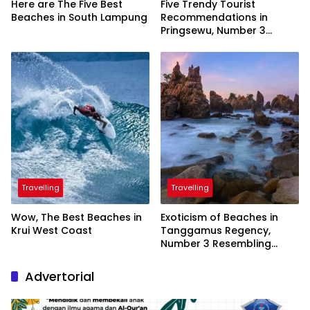
Here are The Five Best
Five Trendy Tourist
Beaches in South Lampung
Recommendations in
Pringsewu, Number 3
Inaugurated by the
President
Travelling
Travelling
Wow, The Best Beaches in
Exoticism of Beaches in
Krui West Coast
Tanggamus Regency,
Number 3 Resembling
Nature Paintings
Advertorial