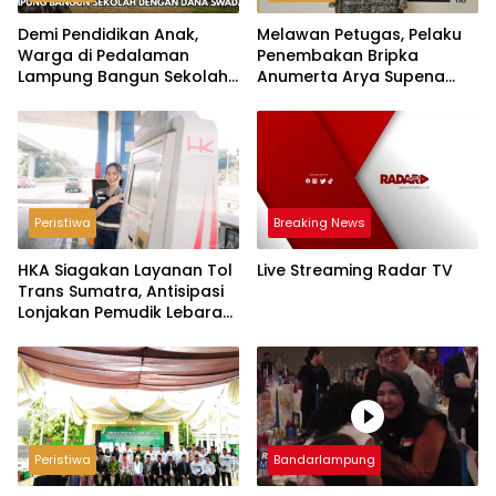
Demi Pendidikan Anak,
Melawan Petugas, Pelaku
Warga di Pedalaman
Penembakan Bripka
Lampung Bangun Sekolah
Anumerta Arya Supena
dengan Dana Swadaya
‘Pindah Alam’ di Teluk
Hantu
Peristiwa
Breaking News
HKA Siagakan Layanan Tol
Live Streaming Radar TV
Trans Sumatra, Antisipasi
Lonjakan Pemudik Lebaran
2026
Peristiwa
Bandarlampung