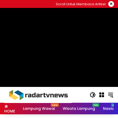
Skip
×
Scroll Untuk Membaca Artikel
to
content
Lampung Wawai
Wisata Lampung
Nasiona
HOME