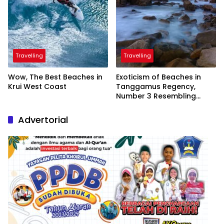
Travelling
Travelling
Wow, The Best Beaches in
Exoticism of Beaches in
Krui West Coast
Tanggamus Regency,
Number 3 Resembling
Nature Paintings
Advertorial