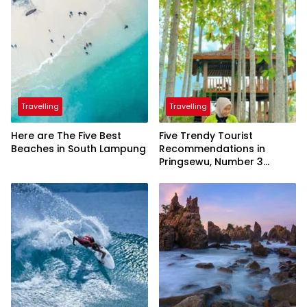
Travelling
Travelling
Here are The Five Best
Five Trendy Tourist
Beaches in South Lampung
Recommendations in
Pringsewu, Number 3
Inaugurated by the
President