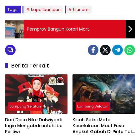
Tags:
kapal bantuan
tsunami
Pemprov Bangun Korpri Mart
Berita Terkait
Lampung Selatan
Lampung Selatan
Dari Desa Nike Dalwiyanti
Kisah Saksi Mata
Ingin Mengabdi untuk Ibu
Kecelakaan Maut Fuso
Pertiwi
Angkut Gabah Di Pintu Tol
Bakauheni