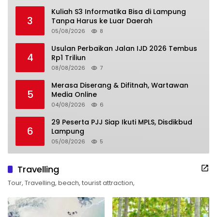
Kuliah S3 Informatika Bisa di Lampung
3
Tanpa Harus ke Luar Daerah
05/08/2026
8
Usulan Perbaikan Jalan IJD 2026 Tembus
4
Rp1 Triliun
08/08/2026
7
Merasa Diserang & Difitnah, Wartawan
5
Media Online
04/08/2026
6
29 Peserta PJJ Siap Ikuti MPLS, Disdikbud
6
Lampung
05/08/2026
5
Travelling
Tour, Travelling, beach, tourist attraction,