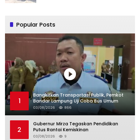
Popular Posts
Bangkitkan Transportasi Publik, Pemkot
1
Bandar Lampung Uji Coba Bus Umum
03/08/2026
866
Gubernur Mirza Tegaskan Pendidikan
2
Putus Rantai Kemiskinan
03/08/2026
9