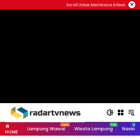
Skip
×
Scroll Untuk Membaca Artikel
to
content
Lampung Wawai
Wisata Lampung
Nasiona
HOME