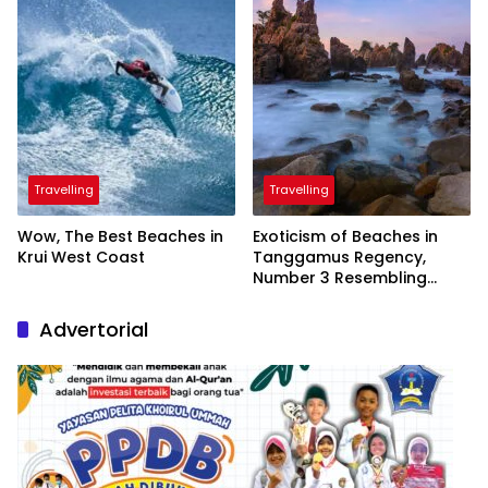
Travelling
Travelling
Wow, The Best Beaches in
Exoticism of Beaches in
Krui West Coast
Tanggamus Regency,
Number 3 Resembling
Nature Paintings
Advertorial