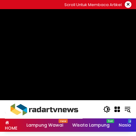
Skip
×
Scroll Untuk Membaca Artikel
to
content
Lampung Wawai
Wisata Lampung
Nasiona
HOME