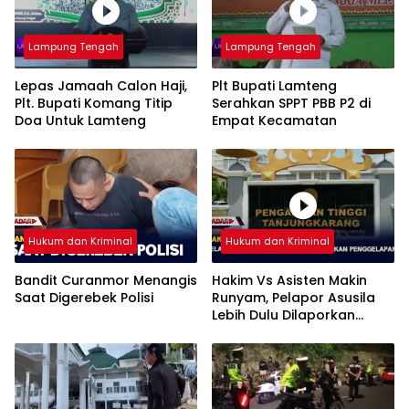
Lampung Tengah
Lampung Tengah
Lepas Jamaah Calon Haji,
Plt Bupati Lamteng
Plt. Bupati Komang Titip
Serahkan SPPT PBB P2 di
Doa Untuk Lamteng
Empat Kecamatan
Hukum dan Kriminal
Hukum dan Kriminal
Bandit Curanmor Menangis
Hakim Vs Asisten Makin
Saat Digerebek Polisi
Runyam, Pelapor Asusila
Lebih Dulu Dilaporkan
Penggelapan