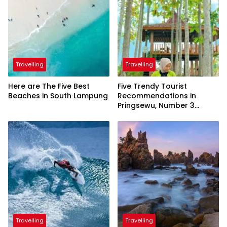
Travelling
Travelling
Here are The Five Best
Five Trendy Tourist
Beaches in South Lampung
Recommendations in
Pringsewu, Number 3
Inaugurated by the
President
Travelling
Travelling