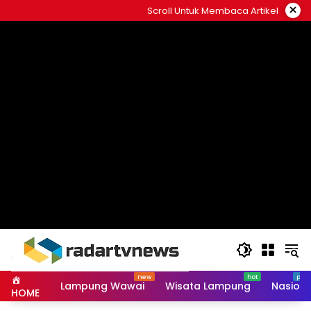
Skip
×
Scroll Untuk Membaca Artikel
to
content
Lampung Wawai
Wisata Lampung
Nasiona
HOME