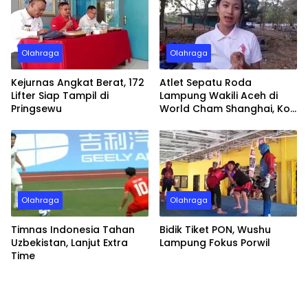
Olahraga
Olahraga
Kejurnas Angkat Berat, 172
Atlet Sepatu Roda
Lifter Siap Tampil di
Lampung Wakili Aceh di
Pringsewu
World Cham Shanghai, Kok
Bisa?
Olahraga
Olahraga
Timnas Indonesia Tahan
Bidik Tiket PON, Wushu
Uzbekistan, Lanjut Extra
Lampung Fokus Porwil
Time