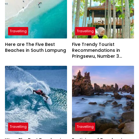
Travelling
Travelling
Here are The Five Best
Five Trendy Tourist
Beaches in South Lampung
Recommendations in
Pringsewu, Number 3
Inaugurated by the
President
Travelling
Travelling