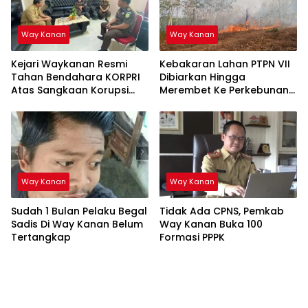
Way Kanan
Way Kanan
Kejari Waykanan Resmi
Kebakaran Lahan PTPN VII
Tahan Bendahara KORPRI
Dibiarkan Hingga
Atas Sangkaan Korupsi
Merembet Ke Perkebunan
Rp2,2 Miliar
Warga
Way Kanan
Way Kanan
Sudah 1 Bulan Pelaku Begal
Tidak Ada CPNS, Pemkab
Sadis Di Way Kanan Belum
Way Kanan Buka 100
Tertangkap
Formasi PPPK