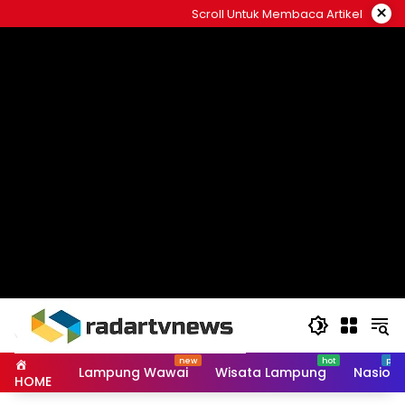
Skip
×
Scroll Untuk Membaca Artikel
to
content
Lampung Wawai
Wisata Lampung
Nasiona
HOME