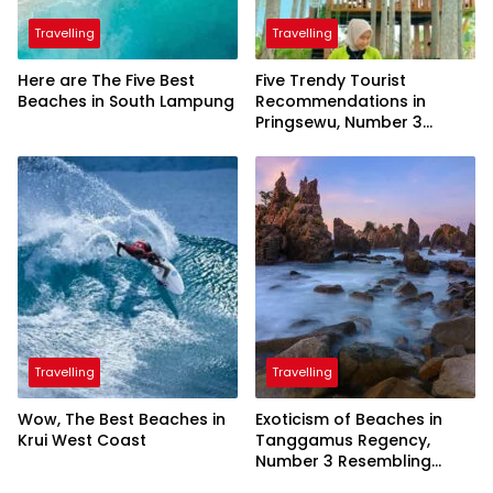
Travelling
Travelling
Here are The Five Best
Five Trendy Tourist
Beaches in South Lampung
Recommendations in
Pringsewu, Number 3
Inaugurated by the
President
Travelling
Travelling
Wow, The Best Beaches in
Exoticism of Beaches in
Krui West Coast
Tanggamus Regency,
Number 3 Resembling
Nature Paintings