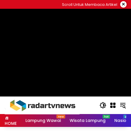
Skip
×
Scroll Untuk Membaca Artikel
to
content
Lampung Wawai
Wisata Lampung
Nasiona
HOME