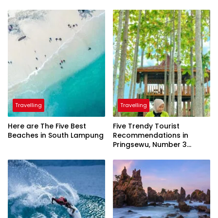
Travelling
Travelling
Here are The Five Best
Five Trendy Tourist
Beaches in South Lampung
Recommendations in
Pringsewu, Number 3
Inaugurated by the
President