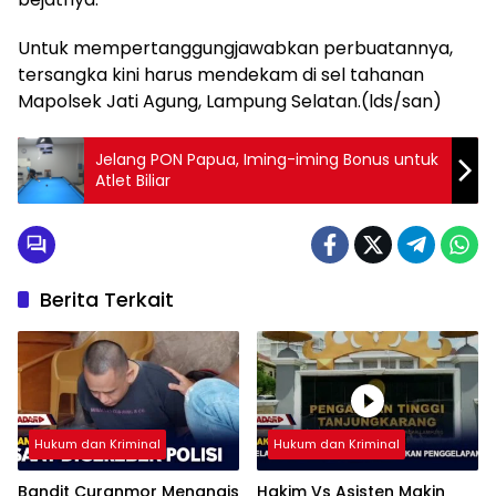
Untuk mempertanggungjawabkan perbuatannya,
tersangka kini harus mendekam di sel tahanan
Mapolsek Jati Agung, Lampung Selatan.(lds/san)
Jelang PON Papua, Iming-iming Bonus untuk
Atlet Biliar
Berita Terkait
Hukum dan Kriminal
Hukum dan Kriminal
Bandit Curanmor Menangis
Hakim Vs Asisten Makin