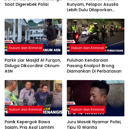
Saat Digerebek Polisi
Runyam, Pelapor Asusila
Lebih Dulu Dilaporkan
Penggelapan
Hukum dan Kriminal
Hukum dan Kriminal
Parkir Liar Masjid Al Furqon,
Puluhan Kendaraan
Diduga Dikoordinir Oknum
Pasang Knalpot Brong
ASN
Diamankan Di Perbatasan
Hukum dan Kriminal
Hukum dan Kriminal
Panik Kepergok Bawa
Juru Masak Nyamar Polisi,
Sajam, Pria Asal Lamtim
Tipu 10 Wanita