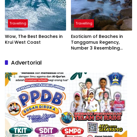
Travelling
Travelling
Wow, The Best Beaches in
Exoticism of Beaches in
Krui West Coast
Tanggamus Regency,
Number 3 Resembling
Nature Paintings
Advertorial