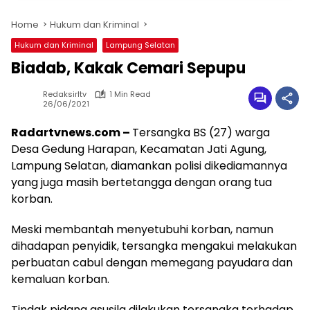
Home
Hukum dan Kriminal
Hukum dan Kriminal
Lampung Selatan
Biadab, Kakak Cemari Sepupu
Redaksirltv
1 Min Read
26/06/2021
Radartvnews.com –
Tersangka BS (27) warga
Desa Gedung Harapan, Kecamatan Jati Agung,
Lampung Selatan, diamankan polisi dikediamannya
yang juga masih bertetangga dengan orang tua
korban.
Meski membantah menyetubuhi korban, namun
dihadapan penyidik, tersangka mengakui melakukan
perbuatan cabul dengan memegang payudara dan
kemaluan korban.
Tindak pidana asusila dilakukan tersangka terhadap