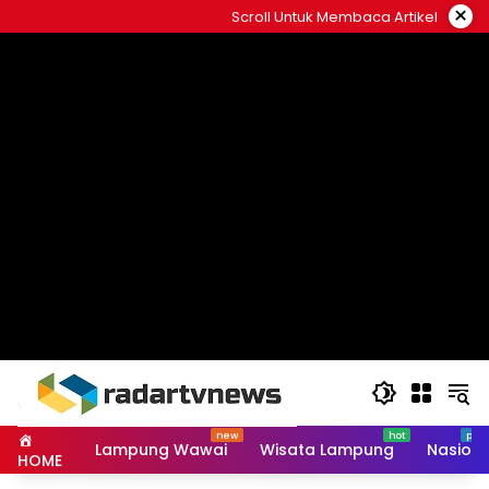
Skip
×
Scroll Untuk Membaca Artikel
to
content
Lampung Wawai
Wisata Lampung
Nasiona
HOME