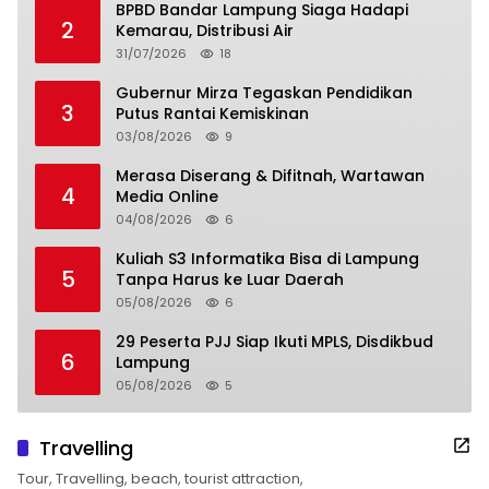
BPBD Bandar Lampung Siaga Hadapi
2
Kemarau, Distribusi Air
31/07/2026
18
Gubernur Mirza Tegaskan Pendidikan
3
Putus Rantai Kemiskinan
03/08/2026
9
Merasa Diserang & Difitnah, Wartawan
4
Media Online
04/08/2026
6
Kuliah S3 Informatika Bisa di Lampung
5
Tanpa Harus ke Luar Daerah
05/08/2026
6
29 Peserta PJJ Siap Ikuti MPLS, Disdikbud
6
Lampung
05/08/2026
5
Travelling
Tour, Travelling, beach, tourist attraction,