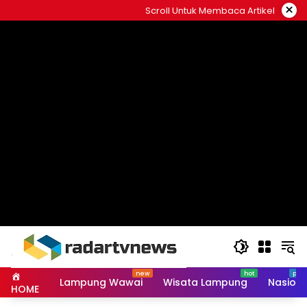
Skip
×
Scroll Untuk Membaca Artikel
to
content
Lampung Wawai
Wisata Lampung
Nasiona
HOME