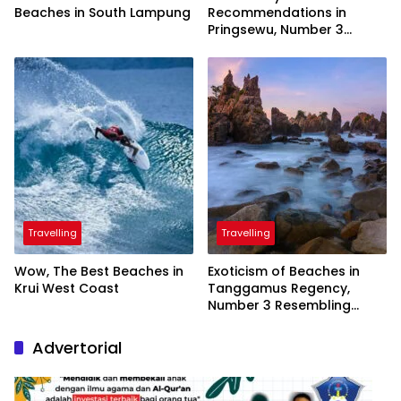
Beaches in South Lampung
Recommendations in
Pringsewu, Number 3
Inaugurated by the
President
Travelling
Travelling
Wow, The Best Beaches in
Exoticism of Beaches in
Krui West Coast
Tanggamus Regency,
Number 3 Resembling
Nature Paintings
Advertorial