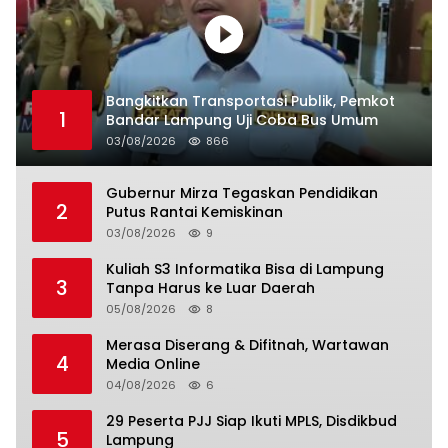
Bangkitkan Transportasi Publik, Pemkot
1
Bandar Lampung Uji Coba Bus Umum
03/08/2026
866
Gubernur Mirza Tegaskan Pendidikan
2
Putus Rantai Kemiskinan
03/08/2026
9
Kuliah S3 Informatika Bisa di Lampung
3
Tanpa Harus ke Luar Daerah
05/08/2026
8
Merasa Diserang & Difitnah, Wartawan
4
Media Online
04/08/2026
6
29 Peserta PJJ Siap Ikuti MPLS, Disdikbud
5
Lampung