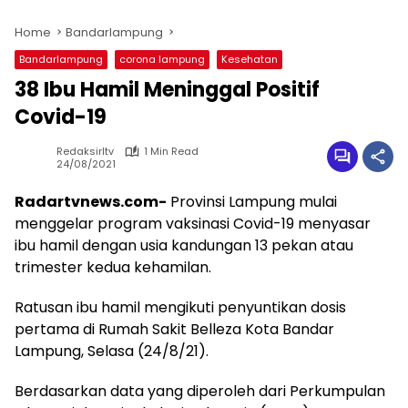
Home
Bandarlampung
Bandarlampung
corona lampung
Kesehatan
38 Ibu Hamil Meninggal Positif
Covid-19
Redaksirltv
1 Min Read
24/08/2021
Radartvnews.com-
Provinsi Lampung mulai
menggelar program vaksinasi Covid-19 menyasar
ibu hamil dengan usia kandungan 13 pekan atau
trimester kedua kehamilan.
Ratusan ibu hamil mengikuti penyuntikan dosis
pertama di Rumah Sakit Belleza Kota Bandar
Lampung, Selasa (24/8/21).
Berdasarkan data yang diperoleh dari Perkumpulan