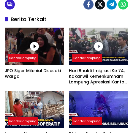
Berita Terkait
Bandarlampung
Bandarlampung
JPO Siger Milenial Disesaki
Hari Bhakti Imigrasi Ke 74,
Warga
Kakanwil Kemenkumham
Lampung Apresiasi Kantor
Imigrasi Bandar Lampung
Bandarlampung
Bandarlampung