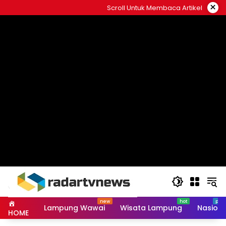
Skip
×
Scroll Untuk Membaca Artikel
to
content
Lampung Wawai
Wisata Lampung
Nasiona
HOME