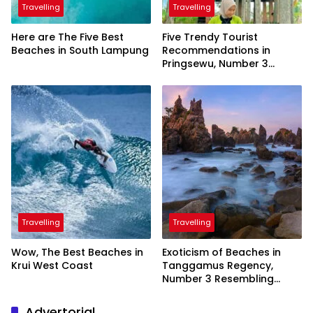
Travelling
Travelling
Here are The Five Best
Five Trendy Tourist
Beaches in South Lampung
Recommendations in
Pringsewu, Number 3
Inaugurated by the
President
Travelling
Travelling
Wow, The Best Beaches in
Exoticism of Beaches in
Krui West Coast
Tanggamus Regency,
Number 3 Resembling
Nature Paintings
Advertorial