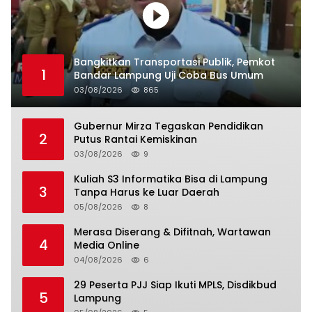
Bangkitkan Transportasi Publik, Pemkot
1
Bandar Lampung Uji Coba Bus Umum
03/08/2026
865
Gubernur Mirza Tegaskan Pendidikan
2
Putus Rantai Kemiskinan
03/08/2026
9
Kuliah S3 Informatika Bisa di Lampung
3
Tanpa Harus ke Luar Daerah
05/08/2026
8
Merasa Diserang & Difitnah, Wartawan
4
Media Online
04/08/2026
6
29 Peserta PJJ Siap Ikuti MPLS, Disdikbud
5
Lampung