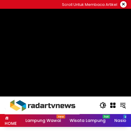
Skip
×
Scroll Untuk Membaca Artikel
to
content
Lampung Wawai
Wisata Lampung
Nasiona
HOME