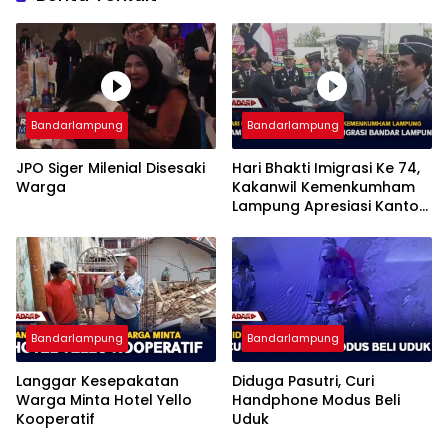
Bandarlampung
Bandarlampung
JPO Siger Milenial Disesaki
Hari Bhakti Imigrasi Ke 74,
Warga
Kakanwil Kemenkumham
Lampung Apresiasi Kantor
Imigrasi Bandar Lampung
Bandarlampung
Bandarlampung
Langgar Kesepakatan
Diduga Pasutri, Curi
Warga Minta Hotel Yello
Handphone Modus Beli
Kooperatif
Uduk