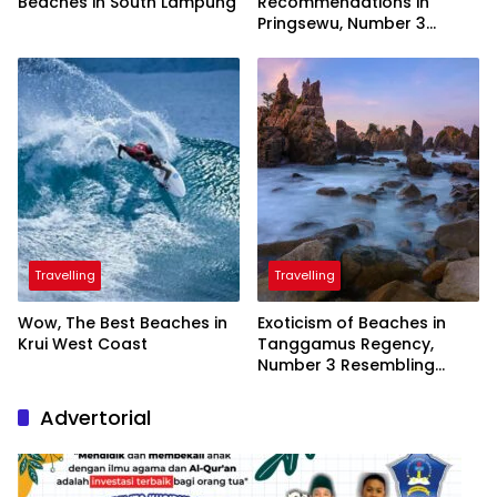
Beaches in South Lampung
Recommendations in
Pringsewu, Number 3
Inaugurated by the
President
Travelling
Travelling
Wow, The Best Beaches in
Exoticism of Beaches in
Krui West Coast
Tanggamus Regency,
Number 3 Resembling
Nature Paintings
Advertorial