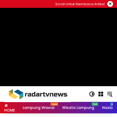
Skip
×
Scroll Untuk Membaca Artikel
to
content
Lampung Wawai
Wisata Lampung
Nasiona
HOME