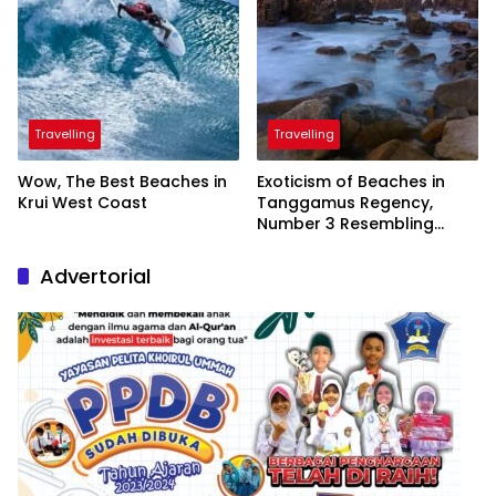
Travelling
Travelling
Wow, The Best Beaches in
Exoticism of Beaches in
Krui West Coast
Tanggamus Regency,
Number 3 Resembling
Nature Paintings
Advertorial