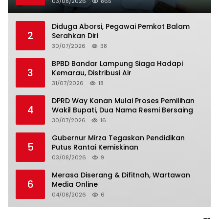
03/08/2026
865
Diduga Aborsi, Pegawai Pemkot Balam
2
Serahkan Diri
30/07/2026
38
BPBD Bandar Lampung Siaga Hadapi
3
Kemarau, Distribusi Air
31/07/2026
18
DPRD Way Kanan Mulai Proses Pemilihan
4
Wakil Bupati, Dua Nama Resmi Bersaing
30/07/2026
16
Gubernur Mirza Tegaskan Pendidikan
5
Putus Rantai Kemiskinan
03/08/2026
9
Merasa Diserang & Difitnah, Wartawan
6
Media Online
04/08/2026
6