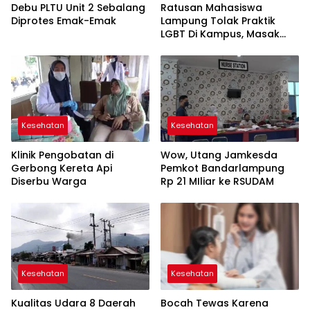
Debu PLTU Unit 2 Sebalang
Ratusan Mahasiswa
Diprotes Emak-Emak
Lampung Tolak Praktik
LGBT Di Kampus, Masak
Adam Pasangannya Asep
Kesehatan
Kesehatan
Klinik Pengobatan di
Wow, Utang Jamkesda
Gerbong Kereta Api
Pemkot Bandarlampung
Diserbu Warga
Rp 21 MIliar ke RSUDAM
Kesehatan
Kesehatan
Kualitas Udara 8 Daerah
Bocah Tewas Karena