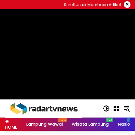
Skip
×
Scroll Untuk Membaca Artikel
to
content
Lampung Wawai
Wisata Lampung
Nasiona
HOME