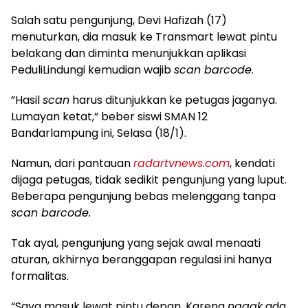
Salah satu pengunjung, Devi Hafizah (17)
menuturkan, dia masuk ke Transmart lewat pintu
belakang dan diminta menunjukkan aplikasi
PeduliLindungi kemudian wajib
scan barcode
.
”Hasil
scan
harus ditunjukkan ke petugas jaganya.
Lumayan ketat,” beber siswi SMAN 12
Bandarlampung ini, Selasa (18/1).
Namun, dari pantauan
radartvnews.com
, kendati
dijaga petugas, tidak sedikit pengunjung yang luput.
Beberapa pengunjung bebas melenggang tanpa
scan barcode.
Tak ayal, pengunjung yang sejak awal menaati
aturan, akhirnya beranggapan regulasi ini hanya
formalitas.
“Saya masuk lewat pintu depan. Karena
nggak
ada