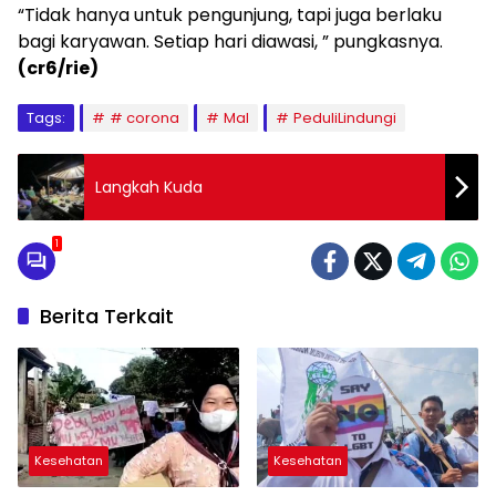
“Tidak hanya untuk pengunjung, tapi juga berlaku
bagi karyawan. Setiap hari diawasi, ” pungkasnya.
(cr6/rie)
Tags:
# corona
Mal
PeduliLindungi
Langkah Kuda
1
Berita Terkait
Kesehatan
Kesehatan