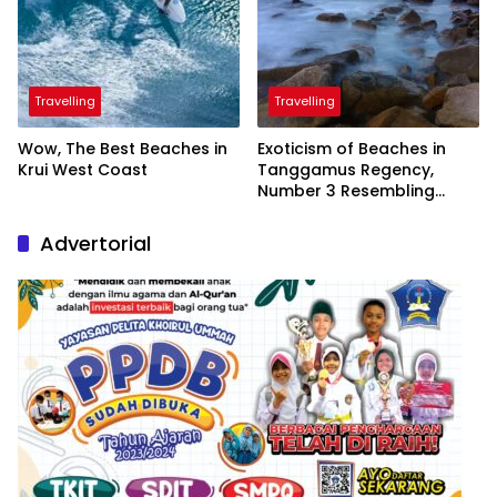
Travelling
Travelling
Wow, The Best Beaches in
Exoticism of Beaches in
Krui West Coast
Tanggamus Regency,
Number 3 Resembling
Nature Paintings
Advertorial